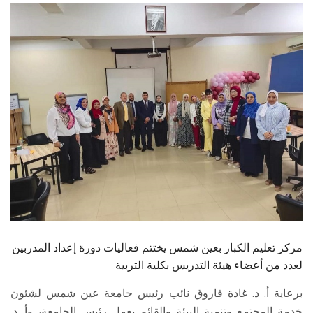
الطلاب
هيئة التدريس
الدراسات العليا
الخريجين
الموظفون
الزائـرون
سجل الان
مركز تعليم الكبار بعين شمس يختتم فعاليات دورة إعداد المدربين
لعدد من أعضاء هيئة التدريس بكلية التربية
برعاية أ. د. غادة فاروق نائب رئيس جامعة عين شمس لشئون
خدمة المجتمع وتنمية البيئة والقائم بعمل رئيس الجامعة، وأ. د.