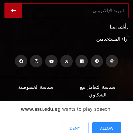
رأيك يهمنا
أراء المستخدمين
سياسة التعامل مع
سياسة الخصوصية
الشكاوي
ميثاق المتعاملين
الأسئلة الشائعة
www.asu.edu.eg
wants to play speech
شروط الاستخدام
DENY
ALLOW
جميع الحقوق محفوظة جامعة عين شمس - البوابة الإلكترونية © 2026