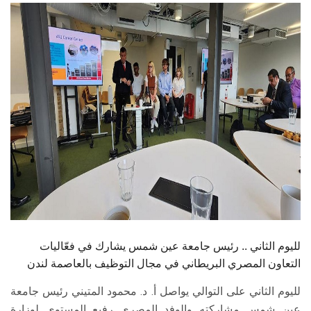
الطلاب
هيئة التدريس
الدراسات العليا
الخريجين
الموظفون
الزائـرون
سجل الان
لليوم الثاني .. رئيس جامعة عين شمس يشارك في فعّاليات
التعاون المصري البريطاني في مجال التوظيف بالعاصمة لندن
لليوم الثاني على التوالي يواصل أ. د. محمود المتيني رئيس جامعة
عين شمس مشاركته والوفد المصري رفيع المستوى لوزارة