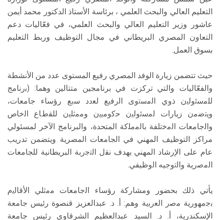
التعليم العالي والبحث العلمي ، برئاسة الأستاذ الدكتور محمد أيمن
عاشور وزير التعليم العالي والبحث العلمي، في فعّاليات دعم
التعاون المصري البريطاني في مجال التوظيف وربط التعليم
بسوق العمل.
حيث تتضمن زيارة الوفد المصري رفيع المستوى عدد من الأنشطة
والفعّاليات والتي تركزت في برنامجين متتالين وهما: (ﺑرﻧﺎﻣﺞ
ﻟﻠﻣﺳﺋوﻟﯾن ذوي اﻟﻣﺳﺗوى اﻟرﻓﯾﻊ ﻟﻌدد ﺳﺑﻊ رؤﺳﺎء ﺟﺎﻣﻌﺎت،
وﯾﺗﺿﻣن زﯾﺎرات ﻟﻣﺳﺋوﻟﯾن ﺣﻛوﻣﯾﯾن وﻣﻣﺛﻠﯾن ﻟﻠﻘطﺎع اﻟﺧﺎص
واﻟﺟﺎﻣﻌﺎت اﻟﻣﺧﺗﻠﻔﺔ باﻟﻣﻣﻠﻛﺔ المتحدة، والبرنامج الآخر لمسئولي
مراكز التوظيف المهني في الجامعات المصرية ويتضمن تدريب
عام على الإرشاد المهني بهدف ﻧﻘل اﻟﺗﺟرﺑﺔ البريطانية للجامعات
اﻟﻣﺻرﯾﺔ واﻟﺗوجيه اﻟوظيفي.
يأتي ذلك بحضور ومشاركة رؤﺳﺎء اﻟﺟﺎﻣﻌﺎت ﻣﻣﺛﻠﻲ اﻷﻗﺎﻟﯾم
ﺑﺟﻣﮭورﯾﺔ ﻣﺻر اﻟﻌرﺑﯾﺔ وهم: أ. د. عبدالعزيز قنصوة رئيس جامعة
الإسكندرية، أ. د. السيد عبدالعظيم الشرقاوي رئيس جامعة