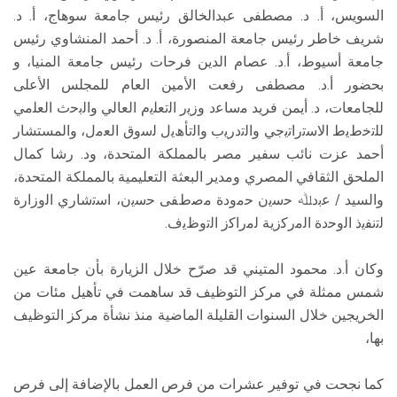
السويس، أ. د. مصطفى عبدالخالق رئيس جامعة سوهاج، أ. د.
شريف خاطر رئيس جامعة المنصورة، أ. د. أحمد المنشاوي رئيس
جامعة أسيوط، أ.د. عصام الدين فرحات رئيس جامعة المنيا، و
بحضور أ.د. مصطفى رفعت الأمين العام للمجلس الأعلى
للجامعات، د. أيمن فريد ﻣﺳﺎﻋد وزﯾر اﻟﺗﻌﻠﯾم اﻟﻌﺎﻟﻲ واﻟﺑﺣث اﻟﻌﻠﻣﻲ
ﻟﻠﺗﺧطﯾط اﻻﺳﺗراﺗﯾﺟﻲ واﻟﺗدرﯾب واﻟﺗﺄھﯾل ﻟﺳوق اﻟﻌﻣل، والمستشار
أحمد عزت نائب سفير مصر بالمملكة المتحدة، ود. رشا كمال
الملحق الثقافي المصري ومدير البعثة التعليمية بالمملكة المتحدة،
والسيد / ﻋﺑدﷲ ﺣﺳﯾن ﺣﻣودة ﻣﺻطﻔﻰ ﺣﺳﯾن، اﺳﺗﺷﺎري اﻟوزارة
ﻟﺗﻧﻔﯾذ اﻟوﺣدة اﻟﻣرﻛزﯾﺔ ﻟﻣراﻛز اﻟﺗوظﯾف.
وكان أ.د. محمود المتيني قد صرّح خلال الزيارة بأن جامعة عين
شمس ممثلة في مركز التوظيف قد ساهمت في تأهيل مئات من
الخريجين خلال السنوات القليلة الماضية منذ نشأة مركز التوظيف
بها،
كما نجحت في توفير عشرات من فرص العمل بالإضافة إلى فرص