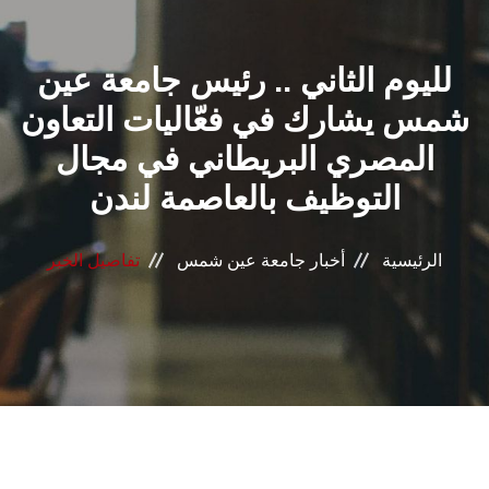
القطاعـات
لليوم الثاني .. رئيس جامعة عين
الشئون الأكاديمية
شمس يشارك في فعّاليات التعاون
البحث العلمي
المصري البريطاني في مجال
التوظيف بالعاصمة لندن
الرعاية الصحية
المراكز والوحدات
الرئيسية
أخبار جامعة عين شمس
تفاصيل الخبر
الأنظمة الذكية
الإعلام
تواصل معنا