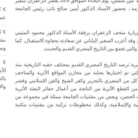
استقبل الأستاذ الدكتور محمود المتيني، رئيس جامعة عين شمس، يوم الثلاثاء الموافق 20/6 بقصر الزعفران سفير
رمه ، بحضور الأستاذ الدكتور أيمن صالح نائب رئيس الجامعة
ك
عبد
ك
بزيارة متحف الزعفران برفقة الأستاذ الدكتور محمود المتيني
مشت
، وقد أعرب السفير الياباني عن سعادته بحفاوة الاستقبال، كما
وسم
والتي تجمع بين التاريخ المصري القديم والحديث .
ج
 الزعفران يحتوي على 167 قطعة أثرية ترصد التاريخ المصري القديم بمختلف حقبه التاريخية منذ
الأ
ي تم اختيارها بعناية من مخازن المواقع الأثرية والمتاحف
بال
ف كل من المصري بالتحرير وكفر الشيخ والفن الإسلامي وقصر
وال
ن القطع الأثرية من الناتجة من أعمال حفائر البعثة الأثرية
 الحصن، وبعض من مقتنيات الجامعة ممثلة في مجموعة من
انية والإسلامية، وكذلك مخطوطات تراثية من مقتنيات مكتبة