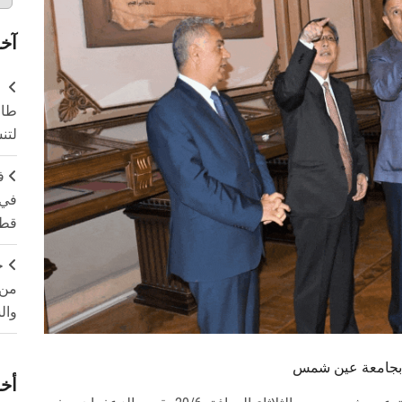
آخر
طال
لتن
ف
في 
قطا
ج
من 
وال
ن بجامعة عين شمس
أخر