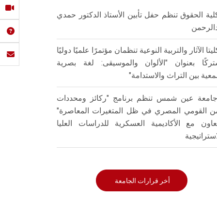
لية الحقوق تنظم حفل تأبين الأستاذ الدكتور حمدي
الرحمن
ليتا الآثار والتربية النوعية تنظمان مؤتمرًا علميًا دوليًا
ركًا بعنوان "الألوان والموسيقى: لغة بصرية
عية بين التراث والاستدامة"
امعة عين شمس تنظم برنامج "ركائز ومحددات
من القومي المصري في ظل المتغيرات المعاصرة"
تعاون مع الأكاديمية العسكرية للدراسات العليا
استراتيجية
أخر قرارات الجامعة