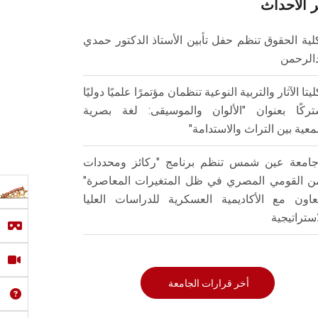
 الاحداث
لية الحقوق تنظم حفل تأبين الأستاذ الدكتور حمدي
الرحمن
ليتا الآثار والتربية النوعية تنظمان مؤتمرًا علميًا دوليًا
ركًا بعنوان "الألوان والموسيقى: لغة بصرية
عية بين التراث والاستدامة"
امعة عين شمس تنظم برنامج "ركائز ومحددات
من القومي المصري في ظل المتغيرات المعاصرة"
تعاون مع الأكاديمية العسكرية للدراسات العليا
استراتيجية
أخر قرارات الجامعة