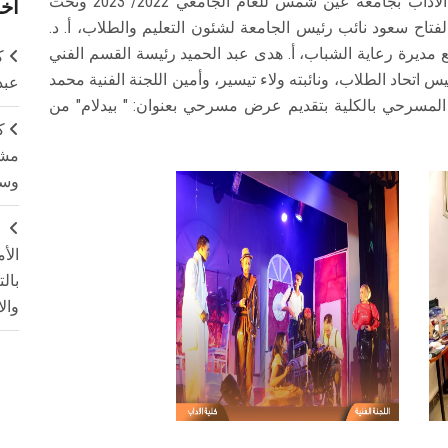
في إطار النشاط الطلابي الفني لاتحاد طلاب كلية الآداب بجامعة عين شمس للعام الجامعي 2022/ 2023 وتحت
أخر
 الفتاح سعود نائب رئيس الجامعة لشئون التعليم والطلاب، أ. د.
مديرة رعاية الشباب، أ. هدى عبد الحميد رئيسة القسم الفني
ك
حاد الطلاب، ونائبته ولاء تيسير، وأمين اللجنة الفنية محمد
عبد
المسرحي بالكلية بتقديم عرض مسرحي بعنوان: " بيدلام" من
ك
مشت
وسم
ج
الأ
بال
وال