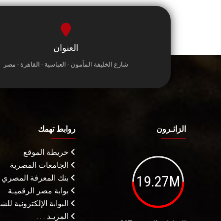
العنوان
شارع الخليفة المأمون - العباسية - القاهرة - مصر
الزائـرون
روابط تهمك
خريطة الموقع
الجامعات المصرية
19.27M
بنك المعرفة المصري
بوابة مصر الرقميـة
البوابة الإلكترونية لل
المزيـد . . .