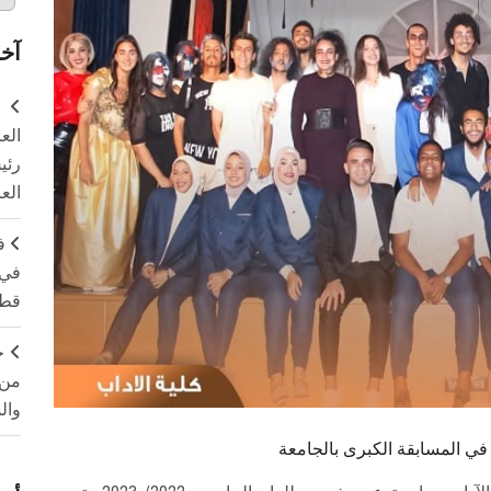
آخر
الع
رئي
الع
ف
في 
قطا
ج
من 
وال
ي المسابقة الكبرى بالجامعة