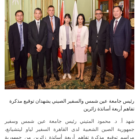
الطلاب
هيئة التدريس
الدراسات العليا
الخريجين
الموظفون
الزائـرون
رئيس جامعة عين شمس والسفير الصيني يشهدان توقيع مذكرة
سجل الان
تفاهم أربعة أساتذة زائرين
شهد أ. د. محمود المتيني رئيس جامعة عين شمس وسفير
جمهورية الصين الشعبية لدى القاهرة السفير لياو ليتشيانغ،
مراسم توقيع مذكرة تفاهم أربعة أساتذة زائرين من جمهورية