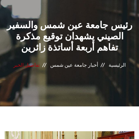
القطاعـات
رئيس جامعة عين شمس والسفير
الشئون الأكاديمية
الصيني يشهدان توقيع مذكرة
البحث العلمي
تفاهم أربعة أساتذة زائرين
الرعاية الصحية
الرئيسية
أخبار جامعة عين شمس
تفاصيل الخبر
المراكز والوحدات
الأنظمة الذكية
الإعلام
تواصل معنا