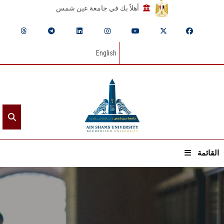
أهلاً بك في جامعة عين شمس
English
القائمة
الرئيسيـة
عن الجامعة