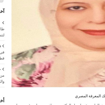
آخر
طال
لتن
ف
في 
قطا
ج
من 
وال
لبنك المعرفة المصري
أخر