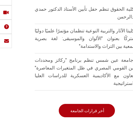
لية الحقوق تنظم حفل تأبين الأستاذ الدكتور حمدي
الرحمن
ليتا الآثار والتربية النوعية تنظمان مؤتمرًا علميًا دوليًا
ركًا بعنوان "الألوان والموسيقى: لغة بصرية
عية بين التراث والاستدامة"
امعة عين شمس تنظم برنامج "ركائز ومحددات
من القومي المصري في ظل المتغيرات المعاصرة"
تعاون مع الأكاديمية العسكرية للدراسات العليا
استراتيجية
أخر قرارات الجامعة