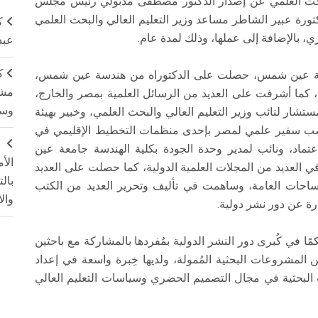
والبحث العلمي عن إصدار الدكتور مصطفى مدبولي رئيس مجلس
 لسنة 2023 بشأن تعيين الدكتورة عبير الشاطر مساعد وزير التعليم العالي والبحث العلمي
ك
ي، بالإضافة إلى عملها، وذلك لمدة عام.
عبد
ك
هندسة عين شمس، حصلت على الدكتوراه من هندسة عين شمس،
مشت
 كما أشرفت على العديد من الرسائل العلمية بمصر والخارج،
وسم
تشار لنائب وزير التعليم العالي والبحث العلمي، وخبير بهيئة
 منصب سفير علمي لمصر بإحدى منظمات التخطيط الإقليمي في
ج
عتماد، ونائب لمدير وحدة الجودة بكلية الهندسة جامعة عين
الأ
العديد من المجلات العلمية الدولية، كما حصلت على العديد
بال
لساحات العامة، وساهمت في تأليف وتحرير العديد من الكتب
وال
ة عن دور نشر دولية.
ة أكثر من 140 بحثًا علميًا مُحكمًا في كُبرى دور النشر الدولية بمُفردها بالمشاركة مع باحثين
 المشروعات البحثية المُمولة، ولديها خِبرة واسعة في إعداد
ت البحثية في مجال التصميم الحضري وسياسات التعليم العالي