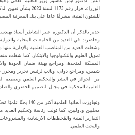
أعلن الدكتور أيمن عاشور وزير التعليم العالي 
الوزراء، قرار رقم 1173
للشئون الفنية، مشرفًا عامًا على بنك المعرفة المصر
جدير بالذكر أن الدكتورة عبير الشاطر أستاذ ب
وحاضرت في العديد من الجامعات المحلية والدولية،
وشغلت العديد من المناصب العلمية والإدارية منها مس
تمويل العلوم والتكنولوجيا والابتكار، كما شغلت
المملكة المتحدة، ومراجع بهيئة ضمان الجودة والا
شمس، ومراجع دولي، ونائب لرئيس تحرير ومحرر في 
من الجوائز في النشر والتحكيم العلمي وتصميم ا
العلمية المحكمة في مجال التصميم الحضري والصادر
وتجاوزت أبحاثها العلمي
محليين ودوليين، كما تولت رئاسة وتحكيم العديد من
التقارير الفنية والمُخططات الارشادية والمشروعا
والبحث العلمي.