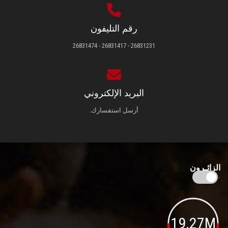
رقم التليفون
26831231 - 26831417 - 26831474
البريد الإلكتروني
أرسل استفسارك.
الزائـرون
19.27M