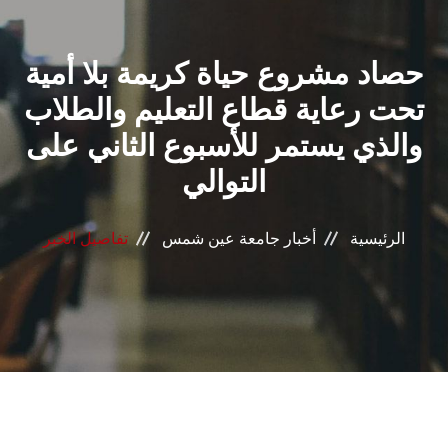
القطاعـات
حصاد مشروع حياة كريمة بلا أمية
الشئون الأكاديمية
تحت رعاية قطاع التعليم والطلاب
البحث العلمي
والذي يستمر للأسبوع الثاني على
التوالي
الرعاية الصحية
المراكز والوحدات
الرئيسية
أخبار جامعة عين شمس
تفاصيل الخبر
الأنظمة الذكية
الإعلام
تواصل معنا