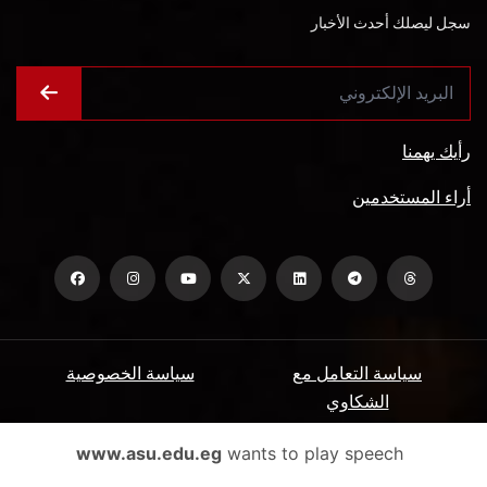
سجل ليصلك أحدث الأخبار
رأيك يهمنا
أراء المستخدمين
سياسة التعامل مع
سياسة الخصوصية
الشكاوي
ميثاق المتعاملين
الأسئلة الشائعة
www.asu.edu.eg
wants to play speech