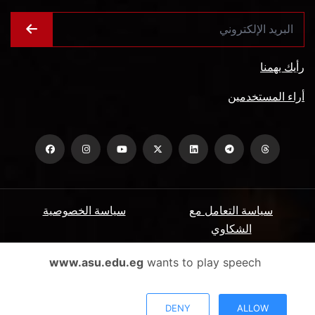
رأيك يهمنا
أراء المستخدمين
سياسة التعامل مع
سياسة الخصوصية
الشكاوي
ميثاق المتعاملين
الأسئلة الشائعة
www.asu.edu.eg
wants to play speech
شروط الاستخدام
DENY
ALLOW