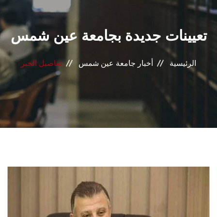
القطاعـات
تعيينات جديدة بجامعة عين شمس
الشئون الأكاديمية
البحث العلمي
الرئيسية
أخبار جامعة عين شمس
تفاصيل الخبر
الرعاية الصحية
المراكز والوحدات
الأنظمة الذكية
الإعلام
تواصل معنا