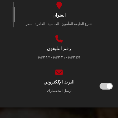
العنوان
شارع الخليفة المأمون - العباسية - القاهرة - مصر
رقم التليفون
26831231 - 26831417 - 26831474
البريد الإلكتروني
أرسل استفسارك.