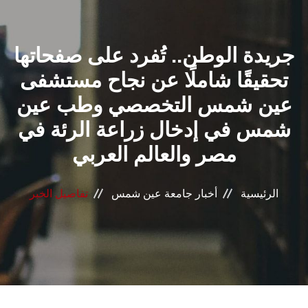
القطاعـات
جريدة الوطن.. تُفرد على صفحاتها
الشئون الأكاديمية
تحقيقًا شاملًا عن نجاح مستشفى
البحث العلمي
عين شمس التخصصي وطب عين
شمس في إدخال زراعة الرئة في
الرعاية الصحية
مصر والعالم العربي
المراكز والوحدات
الرئيسية
أخبار جامعة عين شمس
تفاصيل الخبر
الأنظمة الذكية
الإعلام
تواصل معنا