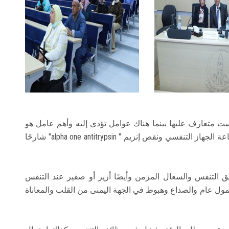
ست متعارف عليها بينما هناك عوامل تؤدى إليه وأهم عامل هو
التدخين والتدخين السلبي وملوثات الهواء وضعف مناعة الجهاز التنفسي ونقص إنزيم " alpha one antitrypsin" شارحًا
 التنفس والسعال المزمن وأيضًا أزيز أو صفير عند التنفس
ول عام والصداع وهبوط في الجهة اليمنى من القلب والمعاناة