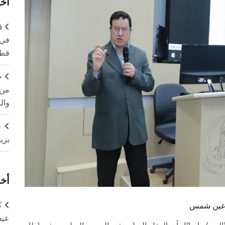
آخر
ف
في 
قطا
ج
من 
وال
ج
بزي
أخر
ك
ب عين شمس
عبد