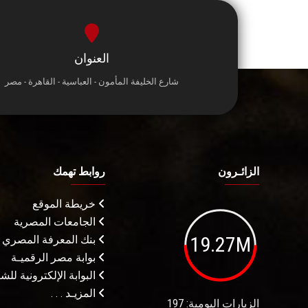
العنوان
شارع الخليفة المأمون - العباسية - القاهرة - مصر
الزائـرون
روابط تهمك
خريطة الموقع
الجامعات المصرية
19.27M
بنك المعرفة المصري
بوابة مصر الرقميـة
البوابة الإلكترونية لل
المزيـد . . .
الزيارات اليومية: 197