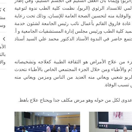
ربو) وإيمانًا بأن العقل السليم في الجسم السليم، وفي إطار
مي للانسداد الرئوي (الربو)، نظمت كلية الطب ندوة لتوعية
ك
 والوقاية منه لتحسين الصحة العامة للإنسان، وذلك تحت رعاية
مشت
 غادة فاروق القائم بأعمال نائب رئيس الجامعة لشئون خدمة
وسم
 عميد كلية الطب ورئيس مجلس إدارة المستشفيات الجامعية و أ.
جتمع حاضر في الندوة الأستاذ الدكتور محمد علي السيد أستاذ
ج
الأ
بال
ء من علاج الأمراض هو الثقافة الطبية كعلاجه وتشخيصاته
وال
م والأطباء ومن خلال الجزء المجتمعي الخاص بالأطباء نتحدث
الربو شعبي ويعاني منه العديد من الناس ومزمن ويعاني منه
 عدوى لكل من حوله وهو مرض مكلف جدا ويحتاج علاج باهظ.