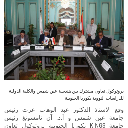
الطلاب
هيئة التدريس
الدراسات العليا
الخريجين
الموظفون
الزائـرون
بروتوكول تعاون مشترك بين هندسة عين شمس والكلية الدولية
سجل الان
للدراسات النووية بكوريا الجنوبية
وقع الاستاذ الدكتور عبد الوهاب عزت رئيس
جامعة عين شمس و أ.د. آن نامسونغ رئيس
KINGS
جامعة
بكوريا الجنوبية بروتوكول تعاون