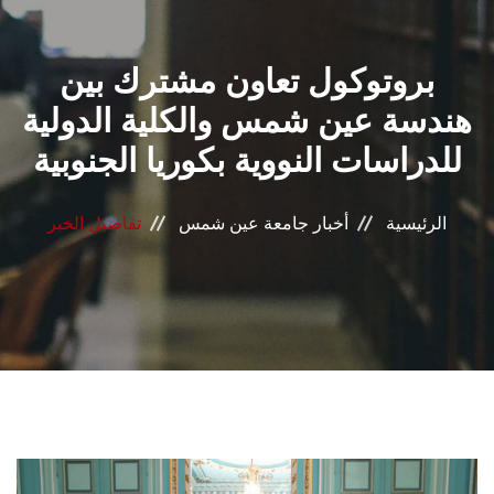
القطاعـات
بروتوكول تعاون مشترك بين
الشئون الأكاديمية
هندسة عين شمس والكلية الدولية
البحث العلمي
للدراسات النووية بكوريا الجنوبية
الرعاية الصحية
الرئيسية
أخبار جامعة عين شمس
تفاصيل الخبر
المراكز والوحدات
الأنظمة الذكية
الإعلام
تواصل معنا