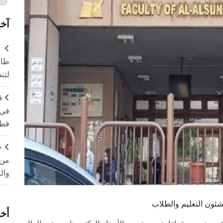
آخر
طال
لتن
ف
في 
قطا
ج
من 
وال
 لشئون التعليم والطلاب
أخر