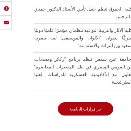
لية الحقوق تنظم حفل تأبين الأستاذ الدكتور حمدي
الرحمن
ليتا الآثار والتربية النوعية تنظمان مؤتمرًا علميًا دوليًا
ركًا بعنوان "الألوان والموسيقى: لغة بصرية
عية بين التراث والاستدامة"
امعة عين شمس تنظم برنامج "ركائز ومحددات
من القومي المصري في ظل المتغيرات المعاصرة"
تعاون مع الأكاديمية العسكرية للدراسات العليا
استراتيجية
أخر قرارات الجامعة