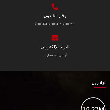
رقم التليفون
26831231 - 26831417 - 26831474
البريد الإلكتروني
أرسل استفسارك.
الزائـرون
19.27M