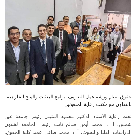
الطلاب
هيئة التدريس
الدراسات العليا
الخريجين
الموظفون
الزائـرون
حقوق تنظم ورشة عمل للتعريف ببرامج البعثات والمنح الخارجية
سجل الان
بالتعاون مع مكتب رعاية المبعوثين
تحت رعاية الأستاذ الدكتور محمود المتيني رئيس جامعة عين
شمس، أ. د. محمد أيمن صالح نائب رئيس الجامعة لشئون
الدراسات العليا والبحوث، أ. د. محمد صافي عميد كلية الحقوق،