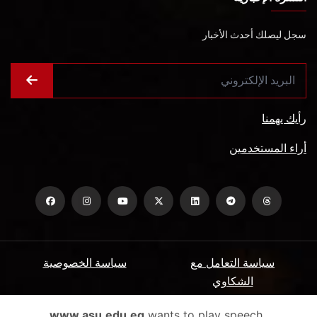
سجل ليصلك أحدث الأخبار
رأيك يهمنا
أراء المستخدمين
سياسة التعامل مع
سياسة الخصوصية
الشكاوي
ميثاق المتعاملين
الأسئلة الشائعة
www.asu.edu.eg
wants to play speech