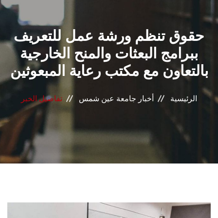
القطاعـات
حقوق تنظم ورشة عمل للتعريف
الشئون الأكاديمية
ببرامج البعثات والمنح الخارجية
البحث العلمي
بالتعاون مع مكتب رعاية المبعوثين
الرعاية الصحية
الرئيسية
أخبار جامعة عين شمس
تفاصيل الخبر
المراكز والوحدات
الأنظمة الذكية
الإعلام
تواصل معنا