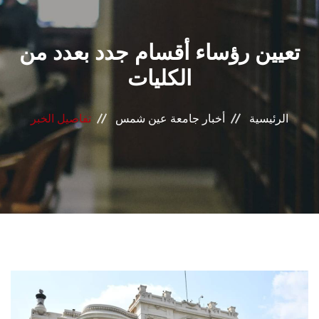
القطاعـات
تعيين رؤساء أقسام جدد بعدد من
الشئون الأكاديمية
الكليات
البحث العلمي
الرئيسية
أخبار جامعة عين شمس
تفاصيل الخبر
الرعاية الصحية
المراكز والوحدات
الأنظمة الذكية
الإعلام
تواصل معنا