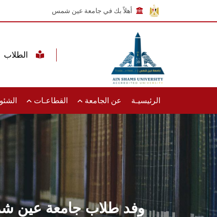
أهلاً بك في جامعة عين شمس
الطلاب
الرئيسيـة
عن الجامعة
القطاعـات
الشئون