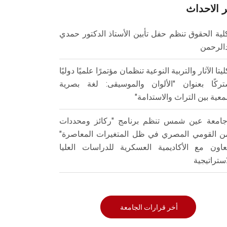
 الاحداث
لية الحقوق تنظم حفل تأبين الأستاذ الدكتور حمدي
الرحمن
ليتا الآثار والتربية النوعية تنظمان مؤتمرًا علميًا دوليًا
ركًا بعنوان "الألوان والموسيقى: لغة بصرية
عية بين التراث والاستدامة"
امعة عين شمس تنظم برنامج "ركائز ومحددات
من القومي المصري في ظل المتغيرات المعاصرة"
تعاون مع الأكاديمية العسكرية للدراسات العليا
استراتيجية
أخر قرارات الجامعة