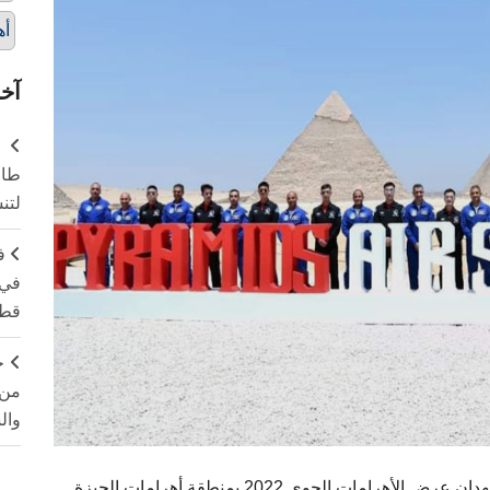
أه
آخر
طال
لتن
ف
في 
قطا
ج
من 
وال
 الجوي 2022 بمنطقة أهرامات الجيزة