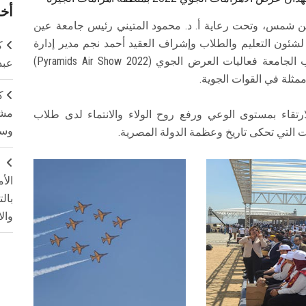
أخر
ن شمس، وتحت رعاية أ. د. محمود المتيني رئيس جامعة عين
لشئون التعليم والطلاب وإشراف العقيد أحمد نجم مدير إدارة
ك
التربية العسكرية بجامعة عين شمس، حضور طلاب الجامعة فعاليات العرض الجوي (Pyramids Air Show 2022)
عبد
مثلة في القوات الجوية.
ك
مشت
ارتقاء بمستوى الوعي ورفع روح الولاء والانتماء لدى طلاب
وسم
ت التي تحكى تاريخ وعظمة الدولة المصرية.
ج
الأ
بال
وال