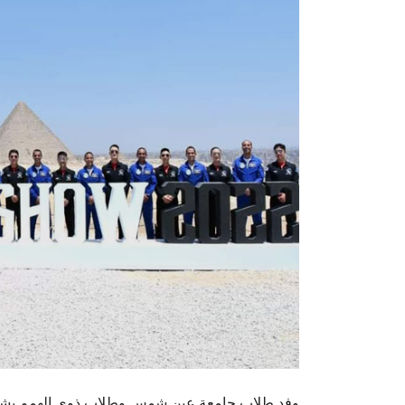
وفد طلاب جامعة عين شمس وطلاب ذوي الهمم يشهدان عرض الأهرامات