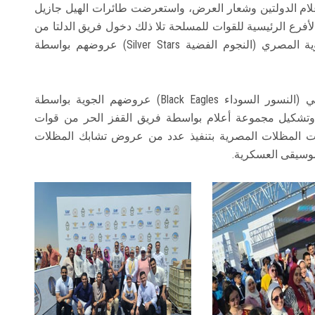
أعلام الدولتين وشعار العرض، واستعرضت طائرات الهيل جازيل
أفرع الرئيسية للقوات للمسلحة تلا ذلك دخول فريق الدلتا من
قوات المظلات المصرية، ونفذ فريق الألعاب الجوية المصري (النجوم الفضية Silver Stars) عروضهم بواسطة
كما استعرض فريق الألعاب الجوية الكورية الجنوبي (النسور السوداء Black Eagles) عروضهم الجوية بواسطة
حة الجوية وتشكيل مجموعة أعلام بواسطة فريق القفز الحر من قوات
ات المظلات المصرية بتنفيذ عدد من عروض تشابك المظلات
وسيقى العسكرية.