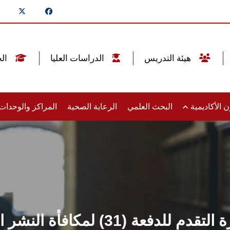
هيئة التدريس
الدراسات العليا
الخريجين
 الأكاديمية
البحث العلمي
الرعاية الصحية
المراكز والوحدا
م للدفعة (31) لمكافأة النشر الدولي