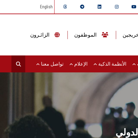
English
الموظفون
الزائـرون
ت
الأنظمة الذكية
الإعلام
تواصل معنا