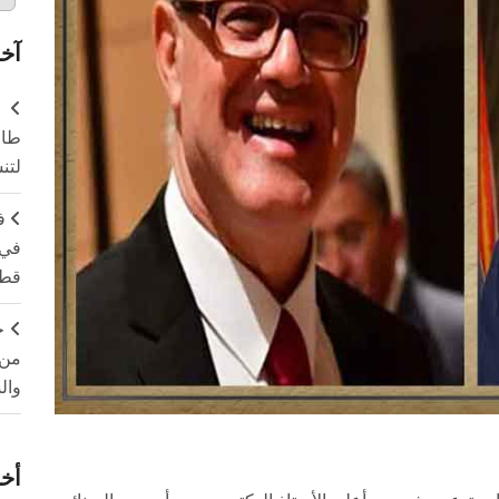
آخر
طال
لتن
ف
في 
قطا
ج
من 
وال
أخر