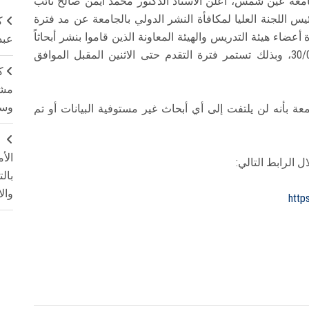
امعة عين شمس، أعلن الأستاذ الدكتور محمد أيمن صالح نائب
س اللجنة العليا لمكافأة النشر الدولي بالجامعة عن مد فترة
ك
لي، للسادة أعضاء هيئة التدريس والهيئة المعاونة الذين قاموا بنشر أبحاثاً
عبد
دولية خلال الفترة من 01/01/2022 وحتى 30/06/2022، وبذلك تستمر فترة التقدم حتى الاثنين المقبل الموافق
ك
مشت
وسم
معة بأنه لن يلتفت إلى أي أبحاث غير مستوفية البيانات أو تم
ج
الأ
 الرابط التالي:
بال
وال
http