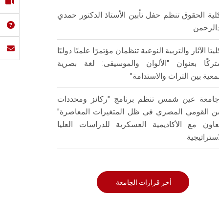
لية الحقوق تنظم حفل تأبين الأستاذ الدكتور حمدي
الرحمن
ليتا الآثار والتربية النوعية تنظمان مؤتمرًا علميًا دوليًا
ركًا بعنوان "الألوان والموسيقى: لغة بصرية
عية بين التراث والاستدامة"
امعة عين شمس تنظم برنامج "ركائز ومحددات
من القومي المصري في ظل المتغيرات المعاصرة"
تعاون مع الأكاديمية العسكرية للدراسات العليا
استراتيجية
أخر قرارات الجامعة