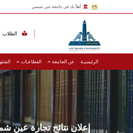
أهلاً بك في جامعة عين شمس
الطلاب
الرئيسيـة
عن الجامعة
القطاعـات
الشئون