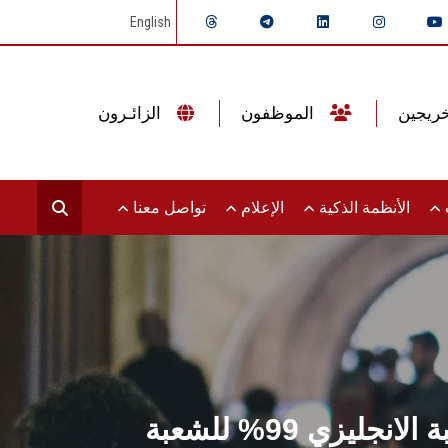
English
الموظفون
الزائـرون
ت
الأنظمة الذكية
الإعلام
تواصل معنا
إعلان نتائج تجارة عين شمس 97% للشعبة العربي و98% للشعبة الانجليزي 99% للشعبة