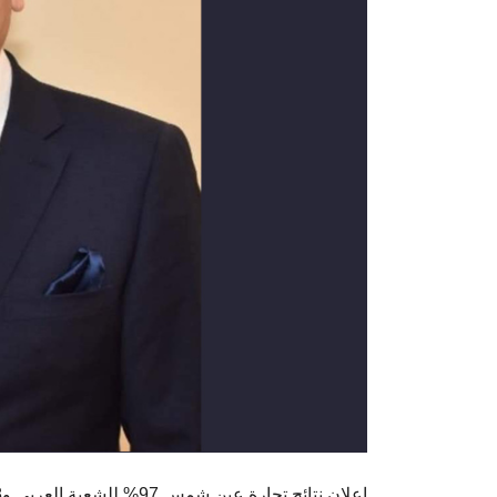
إعلان نتائج تجارة عين شمس 97% للشعبة العربي و98% للشعبة الانجليزي 99% للشعبة الفرنسي