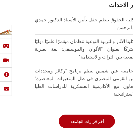
 الاحداث
لية الحقوق تنظم حفل تأبين الأستاذ الدكتور حمدي
الرحمن
ليتا الآثار والتربية النوعية تنظمان مؤتمرًا علميًا دوليًا
ركًا بعنوان "الألوان والموسيقى: لغة بصرية
عية بين التراث والاستدامة"
امعة عين شمس تنظم برنامج "ركائز ومحددات
من القومي المصري في ظل المتغيرات المعاصرة"
تعاون مع الأكاديمية العسكرية للدراسات العليا
استراتيجية
أخر قرارات الجامعة