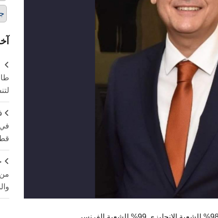
ج
آخر
طال
لتن
ف
في 
قطا
ج
من 
وال