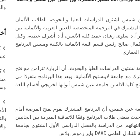
وال
 شمس لشئون الدراسات العليا والبحوث، الطلاب الألمان
لمشترك في الترجمة المتخصصة للغتين العربية والألمانية بين
أخر
أ. د. سلوى رشاد، عميد كلية الألسن، أ. د. أشرف عطية، وكيل
 كمال صالح رئيس قسم اللغة الألمانية بالكلية ومنسق البرنامج
ك
العماري.
عبد
ة لشئون الدراسات العليا والبحوث، أن الزيارة تتزامن مع فتح
ك
ك مع جامعة لايبستيج الألمانية، ويعد هذا البرنامج متفردًا فى
مشت
 كلية الالسن جامعة عين شمس أبوابها لخريجي أقسام اللغة
وسم
ج
معة عين شمس، أن البرنامج المشترك يقوم بمنح الفرصة أمام
الأ
يث يقضي طلاب البرنامج وفقًا للاتفاقية المبرمة بين الجانبين
بال
 انتهائهم من الدراسة بالفصل الدراسي الأول الشتوي بجامعة
وال
 DAAD وإيرازموس بلاس.