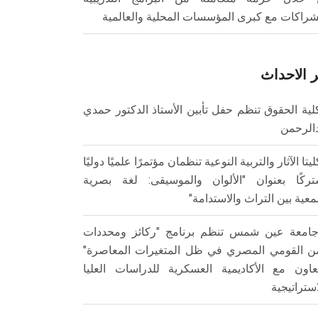
شراكات مع كبرى المؤسسات المحلية والعالمية
 الاحداث
لية الحقوق تنظم حفل تأبين الأستاذ الدكتور حمدي
الرحمن
ليتا الآثار والتربية النوعية تنظمان مؤتمرًا علميًا دوليًا
ركًا بعنوان "الألوان والموسيقى: لغة بصرية
عية بين التراث والاستدامة"
امعة عين شمس تنظم برنامج "ركائز ومحددات
من القومي المصري في ظل المتغيرات المعاصرة"
تعاون مع الأكاديمية العسكرية للدراسات العليا
استراتيجية