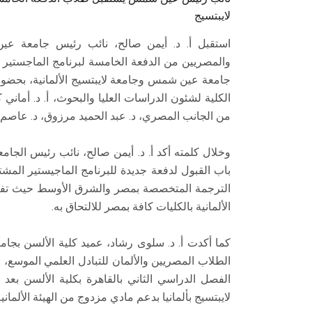
لايبتسيج
استقبل أ. د. أيمن صالح، نائب رئيس جامعة عين
والمصريين من الدفعة الخامسة لبرنامج الماجستير ا
جامعة عين شمس وجامعة لايبتسيج الألمانية، بحضور 
الكلية لشئون الدراسات العليا والبحوث، أ. د. أماني
من الجانب المصري، د. عبد الحميد مرزوق، د. عاصم 
وخلال كلمته أكد أ. د. أيمن صالح، نائب رئيس الجامع
باب القبول لدفعة جديدة للبرنامج الماجيستير المشتر
الترجمة المتخصصة بمصر والشرق الأوسط حيث تفتح
الألمانية بالكليات كافة بمصر للالتحاق به.
كما أكدت أ. د. سلوى رشاد، عميد كلية الألسن بجا
الطلاب المصريين والألمان للتبادل العلمي الموسع، ح
الفصل الدراسي الثاني بالقاهرة بكلية الألسن بعد
لايبتسيج بألمانيا بدعم مادي مزدوج من الهيئة الألمانية للتبادل العلمي