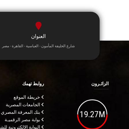
العنوان
شارع الخليفة المأمون - العباسية - القاهرة - مصر
الزائـرون
روابط تهمك
خريطة الموقع
الجامعات المصرية
19.27M
بنك المعرفة المصري
بوابة مصر الرقميـة
البوابة الإلكترونية لل