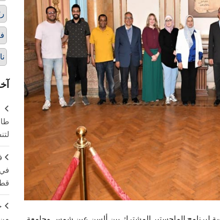
رئ
فا
نا
آخر
طال
لتن
ف
في 
قطا
ج
من 
ة لبرنامج الماجستير المشترك بين ألسن عين شمس وجامعة