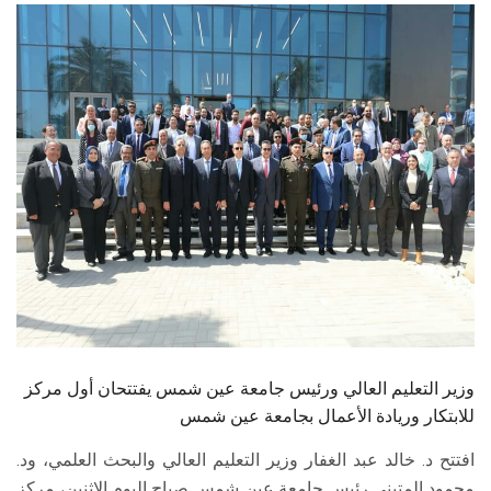
الطلاب
هيئة التدريس
الدراسات العليا
الخريجين
الموظفون
الزائـرون
سجل الان
وزير التعليم العالي ورئيس جامعة عين شمس يفتتحان أول مركز
للابتكار وريادة الأعمال بجامعة عين شمس
افتتح د. خالد عبد الغفار وزير التعليم العالي والبحث العلمي، ود.
محمود المتيني رئيس جامعة عين شمس صباح اليوم الإثنين، مركز