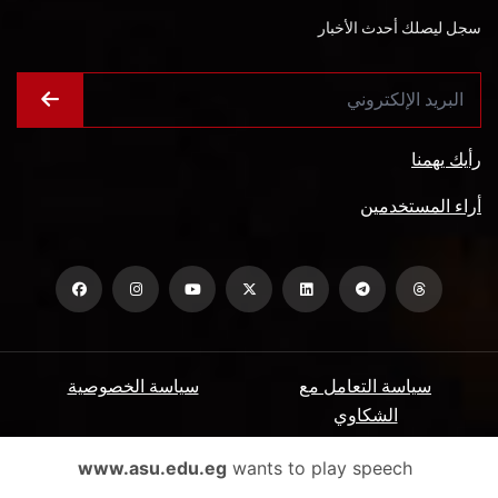
سجل ليصلك أحدث الأخبار
رأيك يهمنا
أراء المستخدمين
سياسة التعامل مع
سياسة الخصوصية
الشكاوي
ميثاق المتعاملين
الأسئلة الشائعة
www.asu.edu.eg
wants to play speech