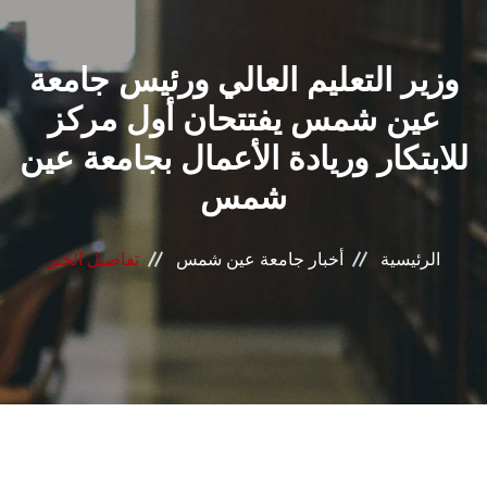
القطاعـات
وزير التعليم العالي ورئيس جامعة
الشئون الأكاديمية
عين شمس يفتتحان أول مركز
البحث العلمي
للابتكار وريادة الأعمال بجامعة عين
شمس
الرعاية الصحية
المراكز والوحدات
الرئيسية
أخبار جامعة عين شمس
تفاصيل الخبر
الأنظمة الذكية
الإعلام
تواصل معنا