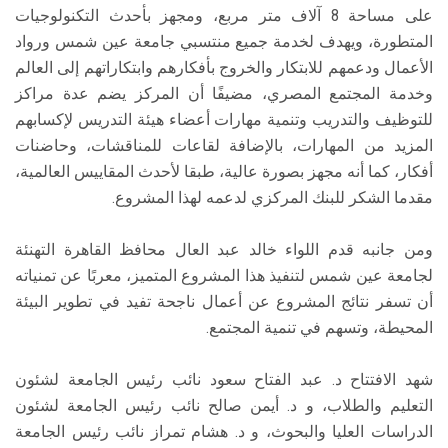
على مساحة 8 آلاف متر مربع، ومجهز بأحدث التكنولوجيات
المتطورة، ويهدف لخدمة جميع منتسبي جامعة عين شمس ورواد
الأعمال ودعمهم للابتكار والخروج بأفكارهم وابتكاراتهم إلى العالم
وخدمة المجتمع المصري، مضيفًا أن المركز يضم عدة مراكز
للتوظيف والتدريب وتنمية مهارات أعضاء هيئة التدريس لإكسابهم
المزيد من المهارات، بالإضافة لقاعات للمناقشات، وحاضنات
أفكار، كما أنه مجهز بصورة عالية، طبقا لأحدث المقاييس العالمية،
مقدما الشكر للبنك المركزي لدعمه لهذا المشروع.
ومن جانبه قدم اللواء خالد عبد العال محافظ القاهرة التهنئة
لجامعة عين شمس لتنفيذ هذا المشروع المتميز، معربًا عن تمنياته
أن تسفر نتائج المشروع عن أعمال ناجحة تفيد في تطوير البيئة
المحيطة، وتسهم في تنمية المجتمع.
شهد الافتتاح د. عبد الفتاح سعود نائب رئيس الجامعة لشئون
التعليم والطلاب، و د. أيمن صالح نائب رئيس الجامعة لشئون
الدراسات العليا والبحوث، و د. هشام تمراز نائب رئيس الجامعة