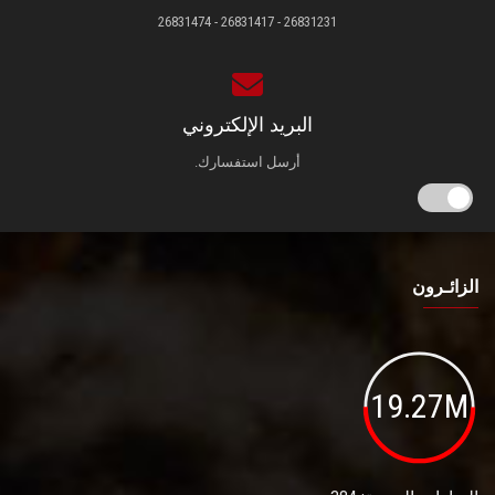
26831231 - 26831417 - 26831474
البريد الإلكتروني
أرسل استفسارك.
الزائـرون
19.27M