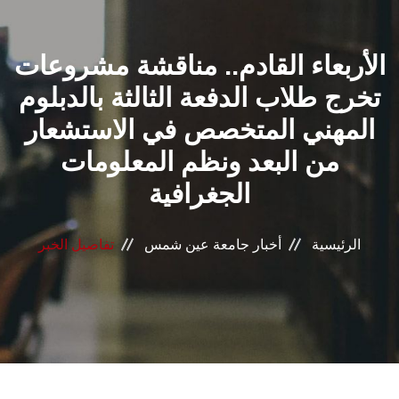
القطاعـات
الأربعاء القادم.. مناقشة مشروعات
الشئون الأكاديمية
تخرج طلاب الدفعة الثالثة بالدبلوم
البحث العلمي
المهني المتخصص في الاستشعار
من البعد ونظم المعلومات
الرعاية الصحية
الجغرافية
المراكز والوحدات
الرئيسية
أخبار جامعة عين شمس
تفاصيل الخبر
الأنظمة الذكية
الإعلام
تواصل معنا