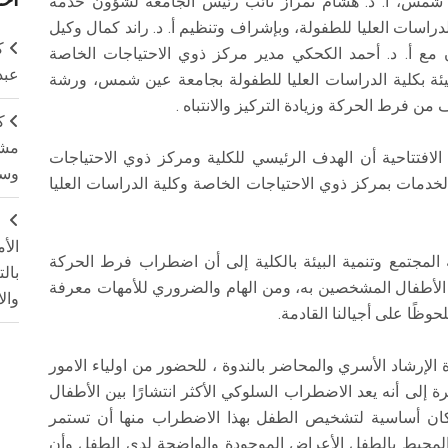
 شمس، أ. د. هشام تمراز نائب رئيس الجامعة لشؤون خدمة
 الدراسات العليا للطفولة، وبإشراف وتنظيم أ. د. راند كمال وكيل
ك
ون مع أ. د. أحمد الكحكي مدير مركز ذوي الاحتياجات الخاصة
عبد
يئة بكلية الدراسات العليا للطفولة بجامعة عين شمس، ورشة
ن فرط الحركة وزيادة التركيز والانتباه .
ك
مشت
ا الافتتاحية أن الهدف الرئيسي للكلية ومركز ذوي الاحتياجات
وسم
لخدمات بمركز ذوي الاحتياجات الخاصة وكلية الدراسات العليا
ج
الأ
 المجتمع وتنمية البيئة بالكلية إلى أن اضطراب فرط الحركة
بال
د الأطفال المشخصين به، ومن الهام والضروري للأمهات معرفة
وال
وظًا على أجيالنا القادمة.
لإرشاد الأسري والمحاضر بالندوة ، للحضور من اولياء الامور
لى أنه يعد الاضطراب السلوكي الأكثر انتشارًا بين الأطفال
حكان أساسية لتشخيص الطفل بهذا الاضطراب منها أن تستمر
 المجتمع المحيط بالطفل الأعراض الموجودة والواضحة لدى الطفل وأن