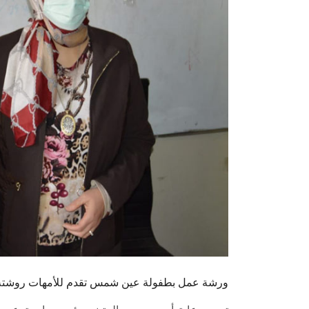
ورشة عمل بطفولة عين شمس تقدم للأمهات روشتة لل