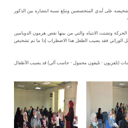
خيصه على أيدي المتخصصين وتبلغ نسبة انتشاره بين الذكور
ركة وتشتت الانتباه والتي من بينها نقص هرمون الدوبامين
مل الوراثي فقد يصيب الطفل هذا الاضطراب إذا ما تم تشخيص
ات (تلفزيون - تليفون محمول - حاسب آلي) قد يصيب الأطفال