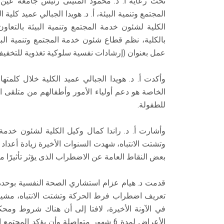
تحت رعاية أ. د. محمود المتينى رئيس جامعة عين
المجتمع وتنمية البيئة، أ. د. هويدا الجبالي عميد كلية
الكلية لشئون خدمة المجتمع وتنمية البيئة بالتعا
بالكلية، نظم قطاع شئون خدمة المجتمع وتنمية الب
عمل بعنوان (إرشادات نفسية سلوكية تغذوية للتخفيف م
وأكدت أ. د. هويدا الجبالي عميد الكلية خلال كلمته
الخاصة هو دعم أولياء الأمور وأطفالهم من متلقى ا
للطفولة.
وأشارت أ. د. راندا كمال وكيل الكلية لشئون خدمة
وتشتت الانتباه، شهدت السنوات الأخيرة زيادة أعدا
بعض النقاط العامة عن الاضطراب الذى يؤثر تأثيرًا ملح
قدمت د. هيام عزام استشاري الصحة النفسية بوحدة ا
تعريف اضطراب فرط الحركة وتشتت الانتباه، مشيرة إ
في الآونة الأخيرة، لافتا إلى أن هناك شروط وم
الأعراض لمدة 6 شهور متواصلة وأن يؤكد