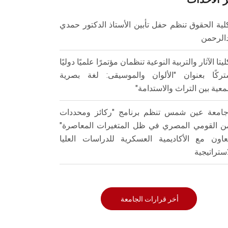
لية الحقوق تنظم حفل تأبين الأستاذ الدكتور حمدي
الرحمن
ليتا الآثار والتربية النوعية تنظمان مؤتمرًا علميًا دوليًا
ركًا بعنوان "الألوان والموسيقى: لغة بصرية
عية بين التراث والاستدامة"
امعة عين شمس تنظم برنامج "ركائز ومحددات
من القومي المصري في ظل المتغيرات المعاصرة"
تعاون مع الأكاديمية العسكرية للدراسات العليا
استراتيجية
أخر قرارات الجامعة