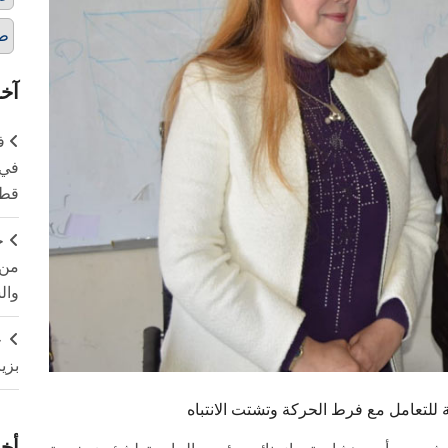
ط
آخر
ف
في 
قطا
ج
من 
وال
ج
بزي
تعامل مع فرط الحركة وتشتت الانتباه
أخر