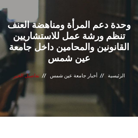
القطاعـات
وحدة دعم المرأة ومناهضة العنف
الشئون الأكاديمية
تنظم ورشة عمل للاستشاريين
البحث العلمي
القانونين والمحامين داخل جامعة
عين شمس
الرعاية الصحية
المراكز والوحدات
الرئيسية
أخبار جامعة عين شمس
تفاصيل الخبر
الأنظمة الذكية
الإعلام
تواصل معنا