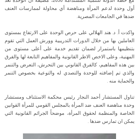
مع خطة الدولة للتنمية المستدامة 2030، مضيفة أن الوحدة تعد
أول وحدة لدعم المرأة ومناهضة أي محاولة لممارسات العنف
ضدها في الجامعات المصرية.
واكدت أ. د. هند الهلالي على حرص الوحدة على الارتفاع بمستوى
العاملين بها من خلال الدورات التدريبية وورش العمل التي تقوم
بتنظيمها باستمرار لضمان تقديم خدمة على أعلى مستوى من
المهنية، وعلى الاخص الاطر القانونية والمفاهيم التابعة لها والفرق
بين هذه المفاهيم، كالفرق القانوني بين التحرش، التعرض والتنمر
والذي تم إضافته للوحدة والتصدي له والتوعية بخصوص التنمر
والحماية منه .
تناول المستشار أحمد النجار رئيس محكمة الاستئناف ومستشار
وحدة مناهضة العنف ضد المرأة بالمجلس القومي للمرأة القوانين
الخاصة والمنظمة لحقوق المرأة، موضحاً الجرائم القانونية التي
يمكن ان تمارس ضدها .