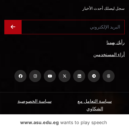
سجل ليصلك أحدث الأخبار
رأيك يهمنا
أراء المستخدمين
سياسة التعامل مع
سياسة الخصوصية
الشكاوي
ميثاق المتعاملين
الأسئلة الشائعة
www.asu.edu.eg
wants to play speech