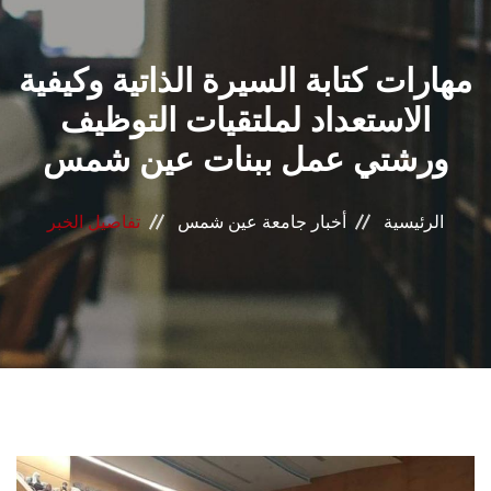
القطاعـات
مهارات كتابة السيرة الذاتية وكيفية
الشئون الأكاديمية
الاستعداد لملتقيات التوظيف
البحث العلمي
ورشتي عمل ببنات عين شمس
الرعاية الصحية
الرئيسية
أخبار جامعة عين شمس
تفاصيل الخبر
المراكز والوحدات
الأنظمة الذكية
الإعلام
تواصل معنا