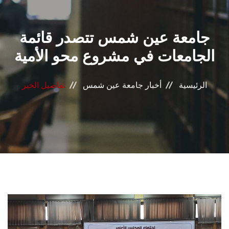
القطاعـات
جامعة عين شمس تتصدر قائمة
الشئون الأكاديمية
الجامعات في مشروع محو الأمية
البحث العلمي
الرئيسية
أخبار جامعة عين شمس
تفاصيل الخبر
الرعاية الصحية
المراكز والوحدات
الأنظمة الذكية
الإعلام
تواصل معنا