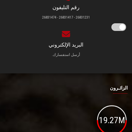
رقم التليفون
26831231 - 26831417 - 26831474
البريد الإلكتروني
أرسل استفسارك.
الزائـرون
19.27M