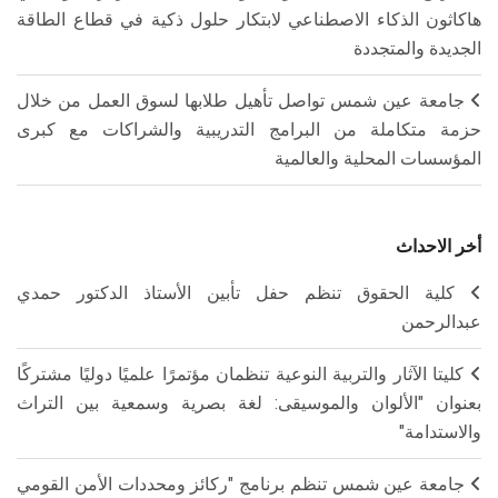
هاكاثون الذكاء الاصطناعي لابتكار حلول ذكية في قطاع الطاقة
الجديدة والمتجددة
جامعة عين شمس تواصل تأهيل طلابها لسوق العمل من خلال
حزمة متكاملة من البرامج التدريبية والشراكات مع كبرى
المؤسسات المحلية والعالمية
أخر الاحداث
كلية الحقوق تنظم حفل تأبين الأستاذ الدكتور حمدي
عبدالرحمن
كليتا الآثار والتربية النوعية تنظمان مؤتمرًا علميًا دوليًا مشتركًا
بعنوان "الألوان والموسيقى: لغة بصرية وسمعية بين التراث
والاستدامة"
جامعة عين شمس تنظم برنامج "ركائز ومحددات الأمن القومي