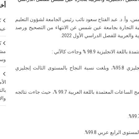
أخر
، وأ. د. عبد الفتاح سعود نائب رئيس الجامعة لشؤون التعليم
ك
لية التجارة بجامعة عين شمس عن الانتهاء من التصحيح ورصد
عبد
والعربية للفصل الدراسي الأول 2022.
ك
مشت
ليزية 98.9 % وجاءت كالآتي :
وسم
المستوى الأول إنجليزي 96.9%، المستوى الثاني إنجليزي 95.8%، وبلغت نسبة النجاح بالمستوى الثالث إنجليزي
ج
الأ
بال
وأوضح سيادته أنه قد بلغت نسبة النجاح العامة لبرنامج الساعات المعتمدة باللغة العربية 99.7 %، حيث جاءت نتائجه
وال