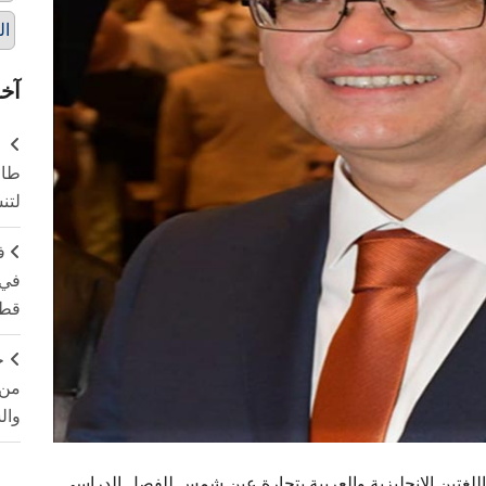
ال
آخر
طال
لتن
ف
في 
قطا
ج
من 
وال
اللغتين الانجليزية والعربية بتجارة عين شمس للفصل الدراسي