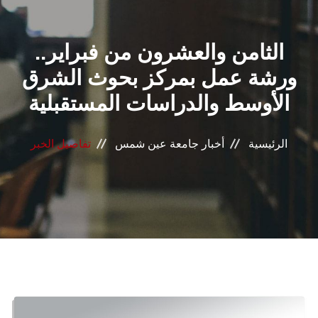
القطاعـات
الثامن والعشرون من فبراير..
الشئون الأكاديمية
ورشة عمل بمركز بحوث الشرق
البحث العلمي
الأوسط والدراسات المستقبلية
الرعاية الصحية
الرئيسية
أخبار جامعة عين شمس
تفاصيل الخبر
المراكز والوحدات
الأنظمة الذكية
الإعلام
تواصل معنا