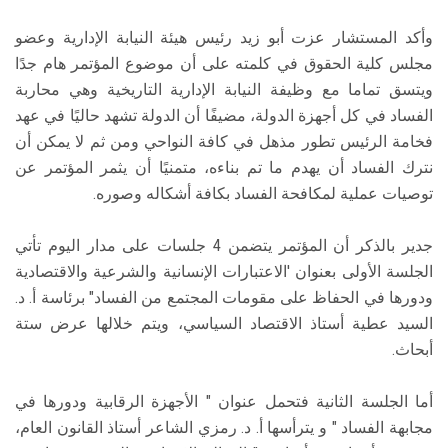
وأكد المستشار عزت أبو زيد رئيس هيئة النيابة الإدارية وعضو
مجلس كلية الحقوق في كلمته على أن موضوع المؤتمر هام جدًا
ويتسق تماما مع وظيفة النيابة الإدارية التاريخية وهي محاربة
الفساد في كل أجهزة الدولة، مضيفًا أن الدولة تشهد حاليًا في عهد
فخامة الرئيس تطور مذهل في كافة النواحي ومن ثم لا يمكن أن
نترك الفساد أن يهدم ما تم بناءه، متمنيًا أن يثمر المؤتمر عن
توصيات عملية لمكافحة الفساد بكافة أشكاله وصوره.
جدير بالذكر أن المؤتمر يتضمن 4 جلسات على مدار اليوم تأتي
الجلسة الأولى بعنوان 'الاعتبارات الإنسانية والشرعية والاقتصادية
ودورها في الحفاظ على مقومات المجتمع من الفساد" برئاسة أ. د.
السيد عطية أستاذ الاقتصاد السياسي، ويتم خلالها عرض ستة
أبحاث.
أما الجلسة الثانية فتحمل عنوان " الأجهزة الرقابية ودورها في
مجابهة الفساد " و يترأسها أ. د. رمزي الشاعر أستاذ القانون العام،