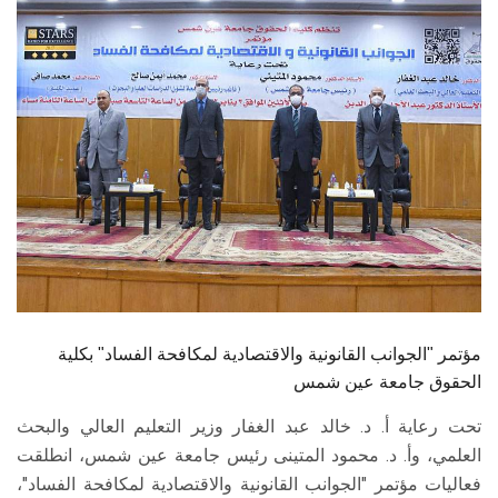
الطلاب
هيئة التدريس
الدراسات العليا
الخريجين
الموظفون
الزائـرون
مؤتمر "الجوانب القانونية والاقتصادية لمكافحة الفساد" بكلية
سجل الان
الحقوق جامعة عين شمس
تحت رعاية أ. د. خالد عبد الغفار وزير التعليم العالي والبحث
العلمي، وأ. د. محمود المتينى رئيس جامعة عين شمس، انطلقت
فعاليات مؤتمر "الجوانب القانونية والاقتصادية لمكافحة الفساد"،