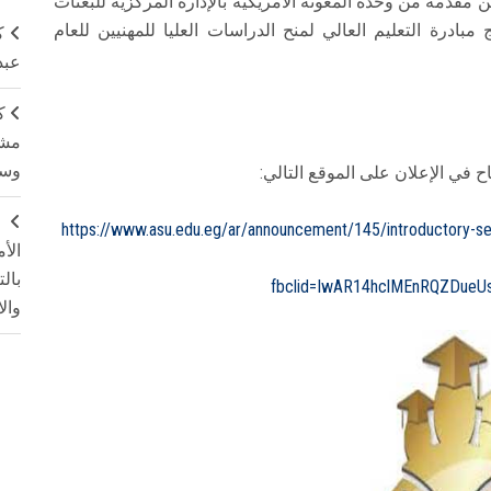
ن مقدمة من وحدة المعونة الأمريكية بالإدارة المركزية للبعثات
بادرة التعليم العالي لمنح الدراسات العليا للمهنيين للعام
ك
عبد
ك
مشت
وسم
ح في الإعلان على الموقع التالي:
ج
https://www.asu.edu.eg/ar/announcement/145/introductory-semi
الأ
بال
fbclid=IwAR14hclMEnRQZDue
وال