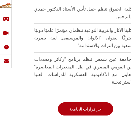
لية الحقوق تنظم حفل تأبين الأستاذ الدكتور حمدي
الرحمن
ليتا الآثار والتربية النوعية تنظمان مؤتمرًا علميًا دوليًا
ركًا بعنوان "الألوان والموسيقى: لغة بصرية
عية بين التراث والاستدامة"
امعة عين شمس تنظم برنامج "ركائز ومحددات
من القومي المصري في ظل المتغيرات المعاصرة"
تعاون مع الأكاديمية العسكرية للدراسات العليا
استراتيجية
أخر قرارات الجامعة