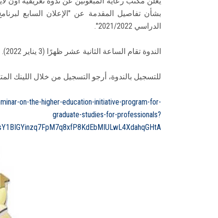
يعلن مكتب رعاية المبعوثين عن ندوة تعريفية أون لاي
بشأن تفاصيل المقدمة عن "الإعلان السابع لبرنامج م
الدراسي 2021/2022".
الندوة تقام الساعة الثانية عشر ظهرًا (3 يناير 2022).
للتسجيل بالندوة، أرجو التسجيل من خلال اللينك المتا
nar-on-the-higher-education-initiative-program-for-
graduate-studies-for-professionals?
UsY1BIGYinzq7FpM7q8xfP8KdEbMIULwL4XdahqGHtA