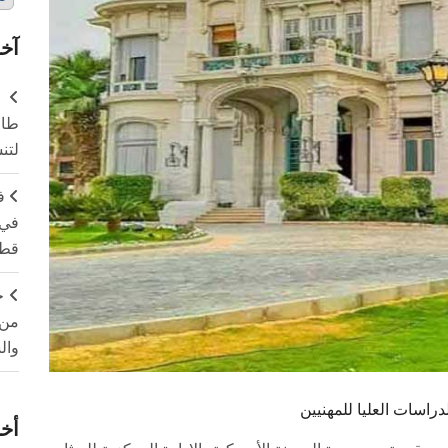
آخر
طال
لتن
ف
في 
قطا
ج
من 
وال
دراسات العليا للمهنيين
أخر