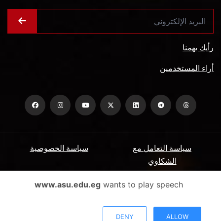
رأيك يهمنا
أراء المستخدمين
سياسة التعامل مع
سياسة الخصوصية
الشكاوي
ميثاق المتعاملين
الأسئلة الشائعة
www.asu.edu.eg
wants to play speech
شروط الاستخدام
DENY
ALLOW