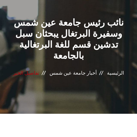
القطاعـات
نائب رئيس جامعة عين شمس
الشئون الأكاديمية
وسفيرة البرتغال يبحثان سبل
البحث العلمي
تدشين قسم للغة البرتغالية
بالجامعة
الرعاية الصحية
المراكز والوحدات
الرئيسية
أخبار جامعة عين شمس
تفاصيل الخبر
الأنظمة الذكية
الإعلام
تواصل معنا