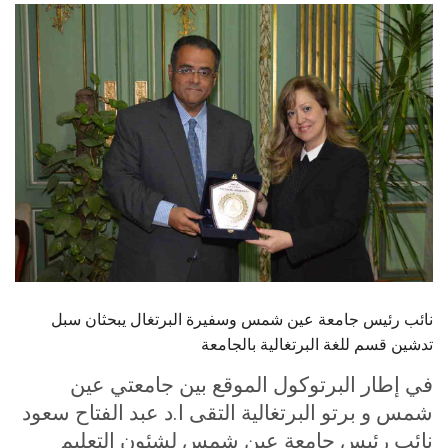
الطلاب
هيئة التدريس
الدراسات العليا
الخريجين
الموظفون
الزائـرون
نائب رئيس جامعة عين شمس وسفيرة البرتغال يبحثان سبل
سجل الان
تدشين قسم للغة البرتغالية بالجامعة
في إطار البرتوكول الموقع بين جامعتي عين
شمس و برتو البرتغالية التقى ا.د عبد الفتاح سعود
نائب رئيس جامعة عين شمس لشئون التعليم