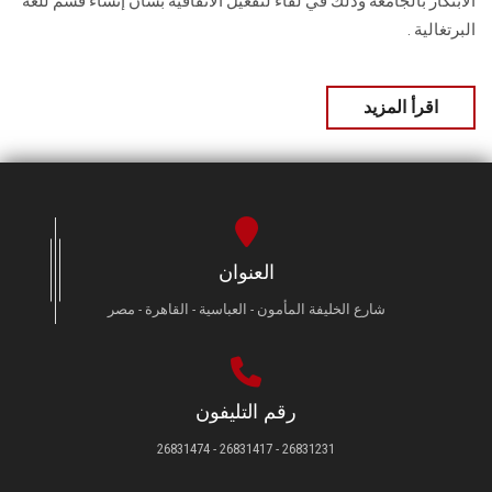
الابتكار بالجامعة وذلك في لقاء لتفعيل الاتفاقية بشأن إنشاء قسم للغة
البرتغالية .
اقرأ المزيد
العنوان
شارع الخليفة المأمون - العباسية - القاهرة - مصر
رقم التليفون
26831231 - 26831417 - 26831474