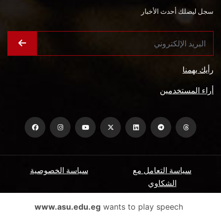
سجل ليصلك أحدث الأخبار
رأيك يهمنا
أراء المستخدمين
سياسة التعامل مع
سياسة الخصوصية
الشكاوي
ميثاق المتعاملين
الأسئلة الشائعة
www.asu.edu.eg
wants to play speech