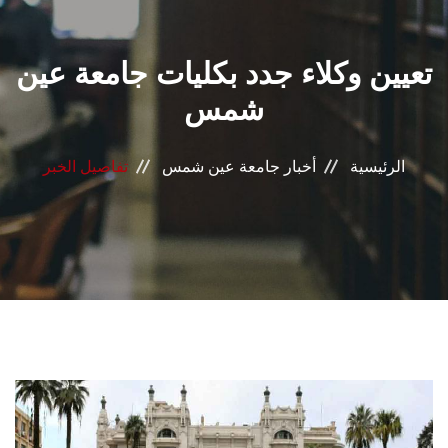
القطاعـات
تعيين وكلاء جدد بكليات جامعة عين
الشئون الأكاديمية
شمس
البحث العلمي
الرئيسية
أخبار جامعة عين شمس
تفاصيل الخبر
الرعاية الصحية
المراكز والوحدات
الأنظمة الذكية
الإعلام
تواصل معنا