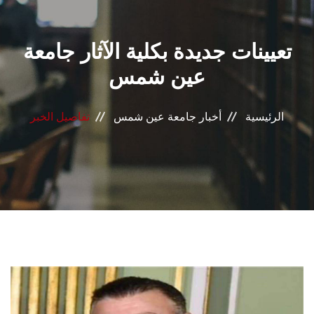
القطاعـات
تعيينات جديدة بكلية الآثار جامعة
الشئون الأكاديمية
عين شمس
البحث العلمي
الرئيسية
أخبار جامعة عين شمس
تفاصيل الخبر
الرعاية الصحية
المراكز والوحدات
الأنظمة الذكية
الإعلام
تواصل معنا