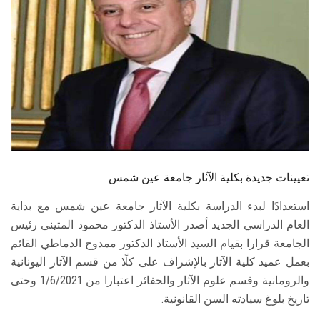
الطلاب
هيئة التدريس
الدراسات العليا
الخريجين
الموظفون
تعيينات جديدة بكلية الآثار جامعة عين شمس
الزائـرون
استعدادًا لبدء الدراسة بكلية الآثار جامعة عين شمس مع بداية
العام الدراسي الجديد أصدر الأستاذ الدكتور محمود المتينى رئيس
سجل الان
الجامعة قرارا بقيام السيد الأستاذ الدكتور ممدوح الدماطي القائم
بعمل عميد كلية الآثار بالإشراف على كلًا من قسم الآثار اليونانية
والرومانية وقسم علوم الآثار والحفائر اعتبارا من 1/6/2021 وحتى
تاريخ بلوغ سيادته السن القانونية.