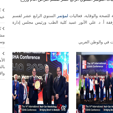
ك
 للصحة والوقاية، فعاليات
لمؤتمر
السنوي الرابع عشر لقسم
عبد
 أ. د. علي الأنور عميد كلية الطب ورئيس مجلس إدارة
ك
مشت
وسم
 في والوطن العربي
ج
الأ
بال
وال