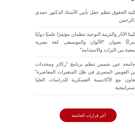
لية الحقوق تنظم حفل تأبين الأستاذ الدكتور حمدي
الرحمن
ليتا الآثار والتربية النوعية تنظمان مؤتمرًا علميًا دوليًا
ركًا بعنوان "الألوان والموسيقى: لغة بصرية
عية بين التراث والاستدامة"
امعة عين شمس تنظم برنامج "ركائز ومحددات
من القومي المصري في ظل المتغيرات المعاصرة"
تعاون مع الأكاديمية العسكرية للدراسات العليا
استراتيجية
أخر قرارات الجامعة