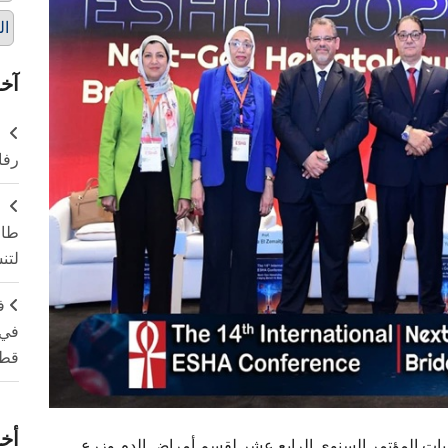
ال
آخر
ر
رفا
طال
لتن
ف
في 
قطا
أخر
ليات المؤتمر السنوي الرابع عشر لقسم أمراض الدم وزرع