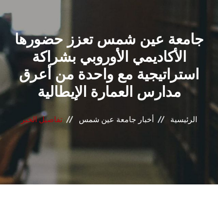
القطاعـات
جامعة عين شمس تعزز حضورها
الشئون الأكاديمية
الأكاديمي الأوروبي بشراكة
البحث العلمي
استراتيجية مع واحدة من أعرق
مدارس العمارة الإيطالية
الرعاية الصحية
المراكز والوحدات
الرئيسية
أخبار جامعة عين شمس
تفاصيل الخبر
الأنظمة الذكية
الإعلام
تواصل معنا