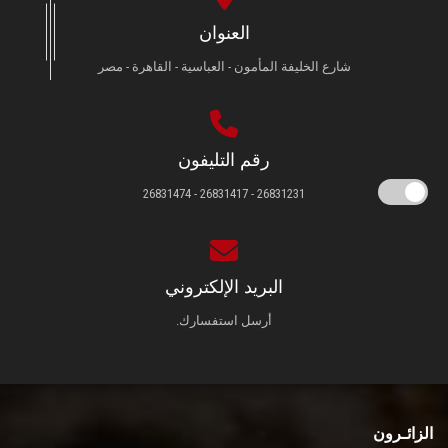
العنوان
شارع الخليفة المأمون - العباسية - القاهرة - مصر
رقم التليفون
26831231 - 26831417 - 26831474
البريد الإلكتروني
أرسل استفسارك.
الزائـرون