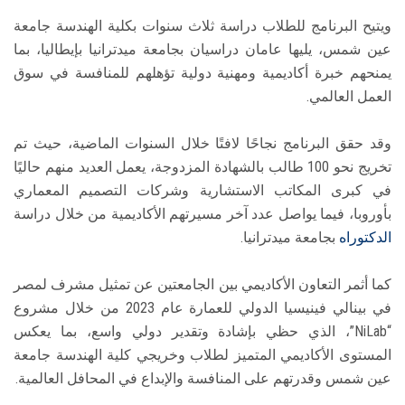
ويتيح البرنامج للطلاب دراسة ثلاث سنوات بكلية الهندسة جامعة
عين شمس، يليها عامان دراسيان بجامعة ميدترانيا بإيطاليا، بما
يمنحهم خبرة أكاديمية ومهنية دولية تؤهلهم للمنافسة في سوق
العمل العالمي.
وقد حقق البرنامج نجاحًا لافتًا خلال السنوات الماضية، حيث تم
تخريج نحو 100 طالب بالشهادة المزدوجة، يعمل العديد منهم حاليًا
في كبرى المكاتب الاستشارية وشركات التصميم المعماري
بأوروبا، فيما يواصل عدد آخر مسيرتهم الأكاديمية من خلال دراسة
الدكتوراه
بجامعة ميدترانيا.
كما أثمر التعاون الأكاديمي بين الجامعتين عن تمثيل مشرف لمصر
في بينالي فينيسيا الدولي للعمارة عام 2023 من خلال مشروع
“NiLab”، الذي حظي بإشادة وتقدير دولي واسع، بما يعكس
المستوى الأكاديمي المتميز لطلاب وخريجي كلية الهندسة جامعة
عين شمس وقدرتهم على المنافسة والإبداع في المحافل العالمية.