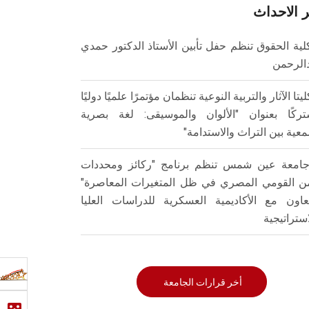
 الاحداث
لية الحقوق تنظم حفل تأبين الأستاذ الدكتور حمدي
الرحمن
ليتا الآثار والتربية النوعية تنظمان مؤتمرًا علميًا دوليًا
ركًا بعنوان "الألوان والموسيقى: لغة بصرية
عية بين التراث والاستدامة"
امعة عين شمس تنظم برنامج "ركائز ومحددات
من القومي المصري في ظل المتغيرات المعاصرة"
تعاون مع الأكاديمية العسكرية للدراسات العليا
استراتيجية
أخر قرارات الجامعة