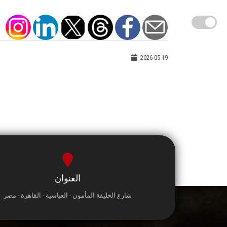
2026-05-19
العنوان
شارع الخليفة المأمون - العباسية - القاهرة - مصر