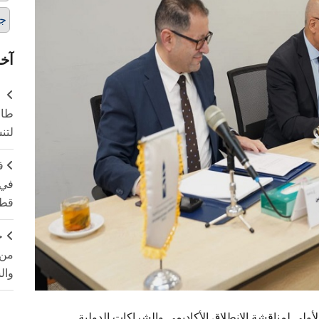
ج
آخر
طال
لتن
ف
في 
قطا
ج
من 
وال
لى لمناقشة الانطلاق الأكاديمي والشراكات الدولية