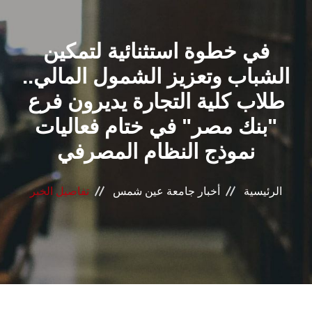
القطاعـات
في خطوة استثنائية لتمكين
الشئون الأكاديمية
الشباب وتعزيز الشمول المالي..
البحث العلمي
طلاب كلية التجارة يديرون فرع
"بنك مصر" في ختام فعاليات
الرعاية الصحية
نموذج النظام المصرفي
المراكز والوحدات
الرئيسية
أخبار جامعة عين شمس
تفاصيل الخبر
الأنظمة الذكية
الإعلام
تواصل معنا