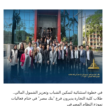
الطلاب
هيئة التدريس
الدراسات العليا
الخريجين
الموظفون
الزائـرون
سجل الان
في خطوة استثنائية لتمكين الشباب وتعزيز الشمول المالي..
طلاب كلية التجارة يديرون فرع "بنك مصر" في ختام فعاليات
نموذج النظام المصرفي