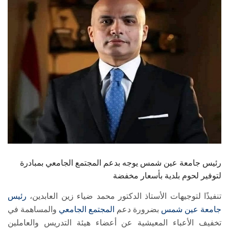
الطلاب
هيئة التدريس
الدراسات العليا
الخريجين
الموظفون
الزائـرون
رئيس جامعة عين شمس يوجه بدعم المجتمع الجامعي بمبادرة
سجل الان
لتوفير لحوم بلدية بأسعار مخفضة
تنفيذًا لتوجيهات الأستاذ الدكتور محمد ضياء زين العابدين،
رئيس
جامعة عين شمس
بضرورة دعم
المجتمع الجامعي
والمساهمة في
تخفيف الأعباء المعيشية عن أعضاء هيئة التدريس والعاملين