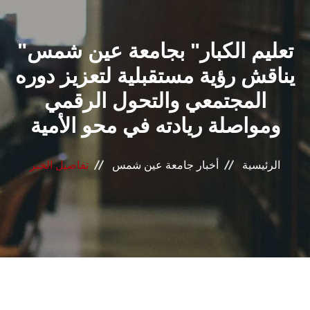
القطاعـات
"تعليم الكبار" بجامعة عين شمس
الشئون الأكاديمية
يناقش رؤية مستقبلية لتعزيز دوره
البحث العلمي
المجتمعي والتحول الرقمي
ومواصلة ريادته في محو الأمية
الرعاية الصحية
المراكز والوحدات
الرئيسية
أخبار جامعة عين شمس
تفاصيل الخبر
الأنظمة الذكية
الإعلام
تواصل معنا