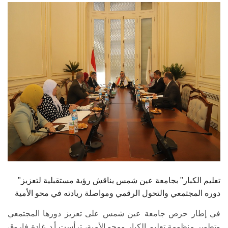
الطلاب
هيئة التدريس
الدراسات العليا
الخريجين
الموظفون
الزائـرون
سجل الان
"تعليم الكبار" بجامعة عين شمس يناقش رؤية مستقبلية لتعزيز
دوره المجتمعي والتحول الرقمي ومواصلة ريادته في محو الأمية
في إطار حرص جامعة عين شمس على تعزيز دورها المجتمعي
وتطوير منظومة تعليم الكبار ومحو الأمية، ترأست أ.د. غادة فاروق