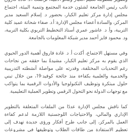
نائب رئيس الجامعة لشئون خدمة المجتمع وتنمية البيئة، اجتماع
مجلس إدارة مركز تعليم الكبار، بحضور د. إسلام السعيد مدير
المركز، والسادة أعضاء مجلس الإدارة: أ.د. صفاء شحاتة عميد كلية
التربية، وأ. د. عاشور عمري أستاذ التخطيط التربوي بكلية التربية،
ود. محمود فايز أحمد مدير شبكة المعلومات بالجامعة.
وفي مستهل الاجتماع، أكدت أ. د. غادة فاروق أهمية الدور الحيوي
الذي يقوم به مركز تعليم الكبار، مشيدةً بما حققه من نجاحات
رغم التحديات المختلفة، وقدرته على مواصلة أنشطته التدريبية
والخدمية والعلمية بكفاءة منذ جائحة كوفيد-19، من خلال تبني
حلول مبتكرة وتوظيف التكنولوجيا والأدوات الرقمية بما يتواكب
مع توجهات الدولة نحو التحول الرقمي وتطوير العملية التعليمية.
كما ناقش مجلس الإدارة عددًا من الملفات المتعلقة بالتطوير
الإداري والمالي، والاحتياجات اللوجستية اللازمة لدعم كفاءة
العمل بالمركز، إلى جانب طرح أفكار ورؤى جديدة تهدف إلى
تعظيم الاستفادة من طاقات الطلاب وتوظيفها في مشروعات