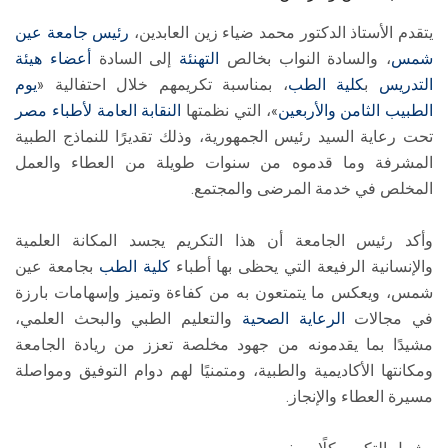
يتقدم الأستاذ الدكتور محمد ضياء زين العابدين،
رئيس جامعة عين
شمس
، والسادة النواب بخالص
التهنئة
إلى السادة
أعضاء هيئة
التدريس
ب
كلية الطب
، بمناسبة تكريمهم خلال احتفالية «
يوم
الطبيب الثامن والأربعين
»، التي نظمتها
النقابة العامة لأطباء مصر
تحت رعاية السيد رئيس الجمهورية، وذلك تقديرًا للنماذج الطبية
المشرفة وما قدموه من سنوات طويلة من العطاء والعمل
المخلص في خدمة المرضى والمجتمع.
وأكد رئيس الجامعة أن هذا التكريم يجسد المكانة العلمية
والإنسانية الرفيعة التي يحظى بها أطباء
كلية الطب
بجامعة عين
شمس، ويعكس ما يتمتعون به من كفاءة وتميز وإسهامات بارزة
في مجالات
الرعاية الصحية
والتعليم الطبي والبحث العلمي،
مشيدًا بما يقدمونه من جهود مخلصة تعزز من ريادة الجامعة
ومكانتها الأكاديمية والطبية، ومتمنيًا لهم دوام التوفيق ومواصلة
مسيرة العطاء والإنجاز.