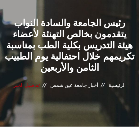
القطاعـات
رئيس الجامعة والسادة النواب
الشئون الأكاديمية
يتقدمون بخالص التهنئة لأعضاء
البحث العلمي
هيئة التدريس بكلية الطب بمناسبة
تكريمهم خلال احتفالية يوم الطبيب
الرعاية الصحية
الثامن والأربعين
المراكز والوحدات
الرئيسية
أخبار جامعة عين شمس
تفاصيل الخبر
الأنظمة الذكية
الإعلام
تواصل معنا