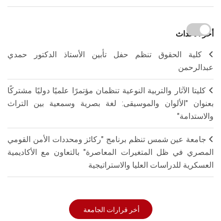
أخر الاحداث
كلية الحقوق تنظم حفل تأبين الأستاذ الدكتور حمدي
عبدالرحمن
كليتا الآثار والتربية النوعية تنظمان مؤتمرًا علميًا دوليًا مشتركًا
بعنوان "الألوان والموسيقى: لغة بصرية وسمعية بين التراث
والاستدامة"
جامعة عين شمس تنظم برنامج "ركائز ومحددات الأمن القومي
المصري في ظل المتغيرات المعاصرة" بالتعاون مع الأكاديمية
العسكرية للدراسات العليا والاستراتيجية
أخر قرارات الجامعة