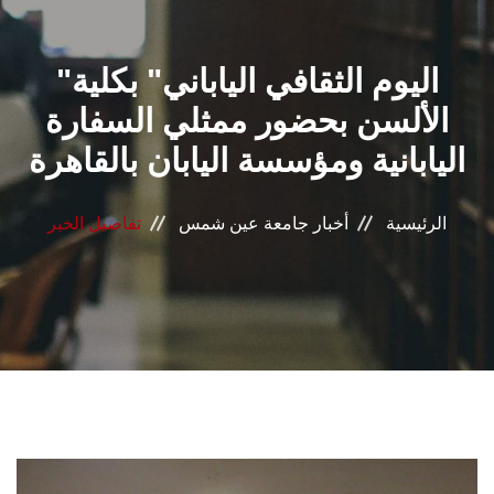
القطاعـات
"اليوم الثقافي الياباني" بكلية
الشئون الأكاديمية
الألسن بحضور ممثلي السفارة
البحث العلمي
اليابانية ومؤسسة اليابان بالقاهرة
الرعاية الصحية
الرئيسية
أخبار جامعة عين شمس
تفاصيل الخبر
المراكز والوحدات
الأنظمة الذكية
الإعلام
تواصل معنا