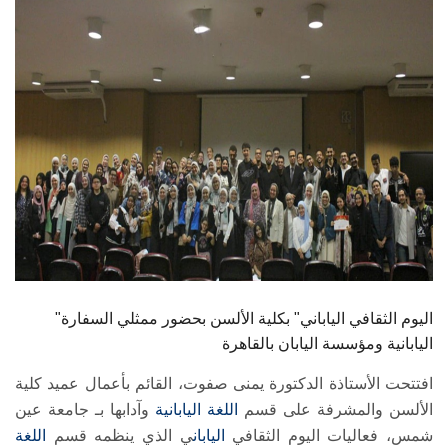
الطلاب
هيئة التدريس
الدراسات العليا
الخريجين
الموظفون
الزائـرون
"اليوم الثقافي الياباني" بكلية الألسن بحضور ممثلي السفارة
سجل الان
اليابانية ومؤسسة اليابان بالقاهرة
افتتحت الأستاذة الدكتورة يمنى صفوت، القائم بأعمال عميد كلية
الألسن والمشرفة على قسم
اللغة اليابانية
وآدابها بـ جامعة عين
شمس، فعاليات اليوم الثقافي
اليابان
ي الذي ينظمه قسم
اللغة