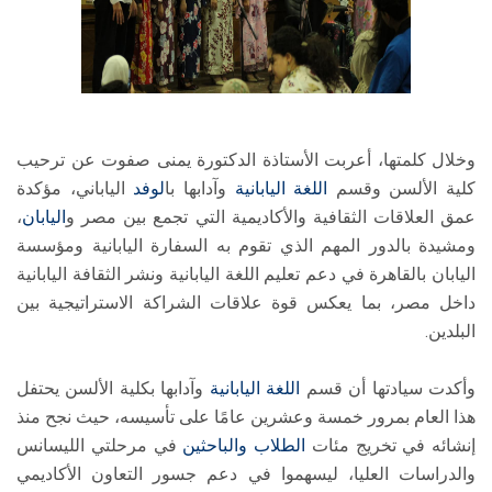
وخلال كلمتها، أعربت الأستاذة الدكتورة يمنى صفوت عن ترحيب
كلية الألسن وقسم
اللغة اليابانية
وآدابها با
لوفد
الياباني، مؤكدة
عمق العلاقات الثقافية والأكاديمية التي تجمع بين مصر و
اليابان
،
ومشيدة بالدور المهم الذي تقوم به السفارة اليابانية ومؤسسة
اليابان بالقاهرة في دعم تعليم اللغة اليابانية ونشر الثقافة اليابانية
داخل مصر، بما يعكس قوة علاقات الشراكة الاستراتيجية بين
البلدين.
وأكدت سيادتها أن قسم
اللغة اليابانية
وآدابها بكلية الألسن يحتفل
هذا العام بمرور خمسة وعشرين عامًا على تأسيسه، حيث نجح منذ
إنشائه في تخريج مئات
الطلاب
والباحثين
في مرحلتي الليسانس
والدراسات العليا، ليسهموا في دعم جسور التعاون الأكاديمي