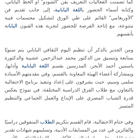
كما تضمنت الفعاليات التعريف بفن “الشودو” أو الخط الياباني،
وكتابة أسماء الحضور ب
اللغة اليابانية
، إلى جانب تقديم فن
“الأوريغامي” القائم على طي الورق لتشكيل مجسمات فنية
متنوعة، مع إتاحة الفرصة للحضور لتجربة هذه الفنون
اليابان
ة
بأنفسهم.
ومن الجدير بالذكر أن تنظيم اليوم الثقافي الياباني يتم سنويًا
بمتابعة وتنسيق من الدكتور محمد عبدالرحمن عشيبة والدكتورة
ياسمين أحمد الأبحر، المدرسين بقسم
اللغة اليابانية
وآدابها،
وبمشاركة أعضاء الهيئة المعاونة بالقسم، وفي مقدمتهم الأستاذة
سلمى وسيم، حيث يشرفون على إعداد وتنفيذ برنامج الاحتفالية
بالتعاون مع طلاب الفرق الدراسية المختلفة، في نموذج يعكس
قدرة الشباب المصري على الإبداع والعمل الجماعي والتنظيم
المتميز.
وفي ختام الاحتفالية، قام القسم بتكريم
الطلاب
المتفوقين دراسيًا
والفائزين في عدد من المسابقات الأدبية، وتسليمهم شهادات تقدير
تشجيعًا لهم على مواصلة التميز الأكاديمي والإبداع الثقافي والأدبي.