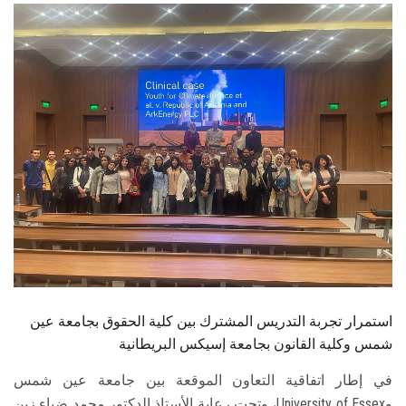
الطلاب
هيئة التدريس
الدراسات العليا
الخريجين
الموظفون
الزائـرون
سجل الان
استمرار تجربة التدريس المشترك بين كلية الحقوق بجامعة عين
شمس وكلية القانون بجامعة إسيكس البريطانية
في إطار اتفاقية التعاون الموقعة بين جامعة عين شمس
وUniversity of Essex، وتحت رعاية الأستاذ الدكتور محمد ضياء زين