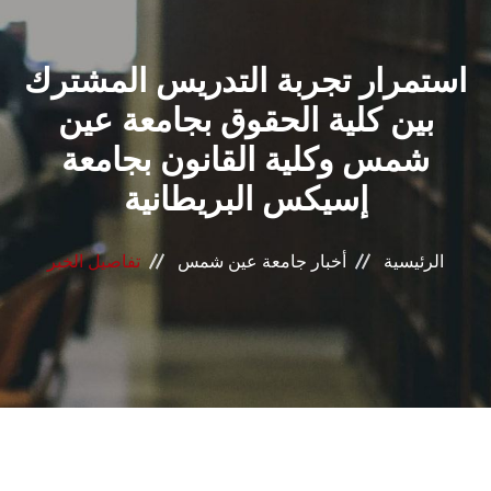
القطاعـات
استمرار تجربة التدريس المشترك
الشئون الأكاديمية
بين كلية الحقوق بجامعة عين
البحث العلمي
شمس وكلية القانون بجامعة
إسيكس البريطانية
الرعاية الصحية
المراكز والوحدات
الرئيسية
أخبار جامعة عين شمس
تفاصيل الخبر
الأنظمة الذكية
الإعلام
تواصل معنا