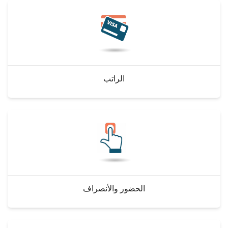
الطلاب
هيئة التدريس
الدراسات العليا
الراتب
الخريجين
الموظفون
الزائـرون
سجل الان
الحضور والأنصراف