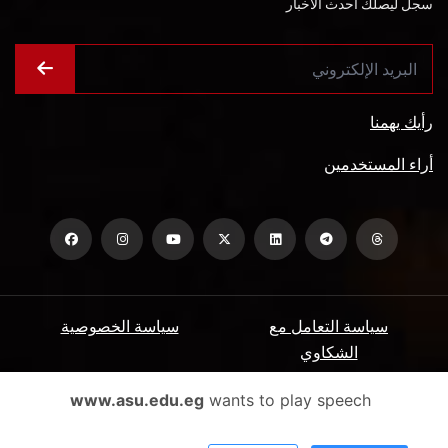
سجل ليصلك أحدث الأخبار
رأيك يهمنا
أراء المستخدمين
سياسة التعامل مع
سياسة الخصوصية
الشكاوي
ميثاق المتعاملين
الأسئلة الشائعة
www.asu.edu.eg
wants to play speech
شروط الاستخدام