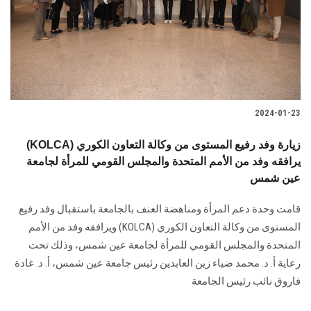
الطلاب
هيئة التدريس
الدراسات العليا
2024-01-23
الخريجين
(KOLCA) زيارة وفد رفيع المستوى من وكالة التعاون الكوري
الموظفون
يرافقه وفد من الأمم المتحدة والمجلس القومي للمرأة لجامعة
عين شمس
الزائـرون
قامت وحدة دعم المرأة ومناهضة العنف بالجامعة باستقبال وفد رفيع
المستوى من ‏وكالة التعاون الكوري‎ (KOLCA) ‎ويرافقه وفد من الأمم
سجل الان
المتحدة والمجلس القومي للمرأة لجامعة ‏عين شمس، وذلك تحت
رعاية أ. د. محمد ضياء زين العابدين رئيس جامعة عين شمس، أ. د. ‏غادة
فاروق نائب رئيس الجامعة ‏