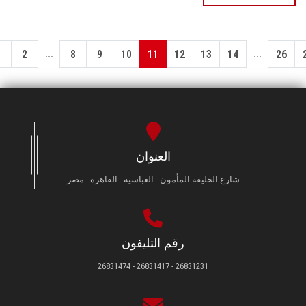
...
...
1
2
8
9
10
11
12
13
14
26
العنوان
شارع الخليفة المأمون - العباسية - القاهرة - مصر
رقم التليفون
26831231 - 26831417 - 26831474