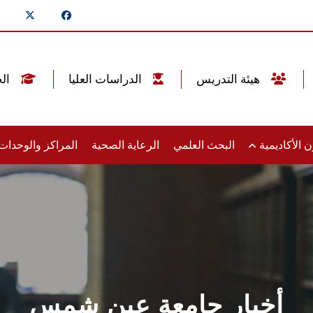
هيئة التدريس
الدراسات العليا
الخريجين
 الأكاديمية
البحث العلمي
الرعاية الصحية
المراكز والوحدا
أخبار جامعة عين شمس