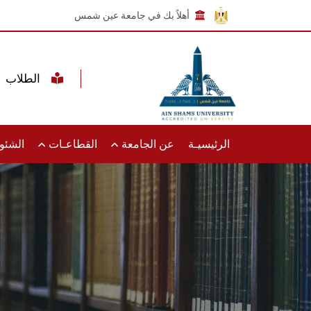
أهلاً بك في جامعة عين شمس
الطلاب
الرئيسيـة
عن الجامعة
القطاعـات
الشئون