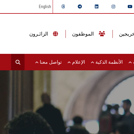
English
الموظفون
الزائـرون
ت
الأنظمة الذكية
الإعلام
تواصل معنا