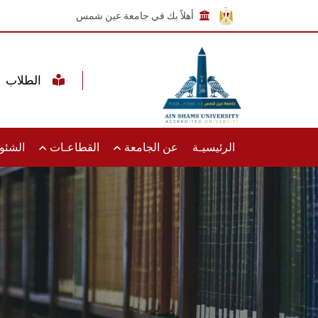
أهلاً بك في جامعة عين شمس
الطلاب
الرئيسيـة
عن الجامعة
القطاعـات
الشئون