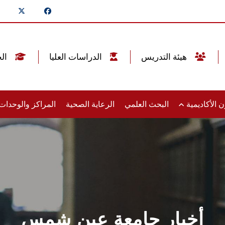
هيئة التدريس
الدراسات العليا
الخريجين
 الأكاديمية
البحث العلمي
الرعاية الصحية
المراكز والوحدا
أخبار جامعة عين شمس