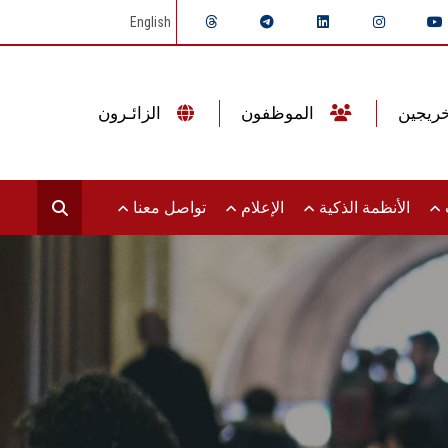
English
الموظفون
الزائـرون
ت
الأنظمة الذكية
الإعلام
تواصل معنا