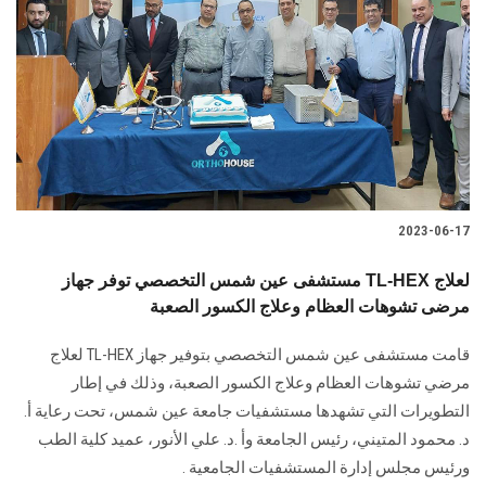
الطلاب
هيئة التدريس
الدراسات العليا
الخريجين
2023-06-17
الموظفون
مستشفى عين شمس التخصصي توفر جهاز TL-HEX لعلاج
مرضى تشوهات العظام وعلاج الكسور الصعبة
الزائـرون
قامت مستشفى عين شمس التخصصي بتوفير جهاز TL-HEX لعلاج
سجل الان
مرضي تشوهات العظام وعلاج الكسور الصعبة، وذلك في إطار
التطويرات التي تشهدها مستشفيات جامعة عين شمس، تحت رعاية أ.
د. محمود المتيني، رئيس الجامعة وأ .د. علي الأنور، عميد كلية الطب
ورئيس مجلس إدارة المستشفيات الجامعية .