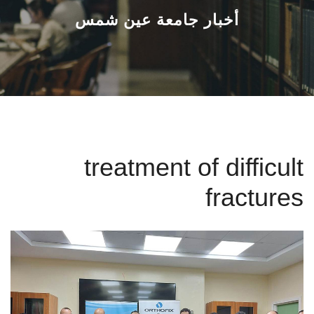
القطاعـات
أخبار جامعة عين شمس
الشئون الأكاديمية
البحث العلمي
الرعاية الصحية
treatment of difficult
المراكز والوحدات
fractures
الأنظمة الذكية
الإعلام
تواصل معنا