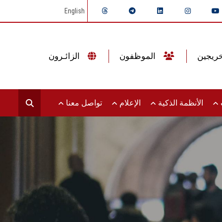
English
الموظفون
الزائـرون
ت
الأنظمة الذكية
الإعلام
تواصل معنا