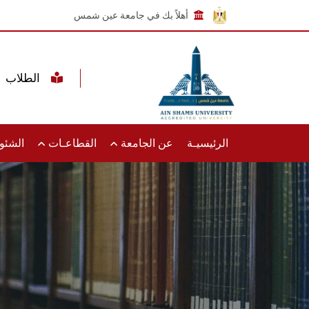
أهلاً بك في جامعة عين شمس
الطلاب
الرئيسيـة
عن الجامعة
القطاعـات
الشئون