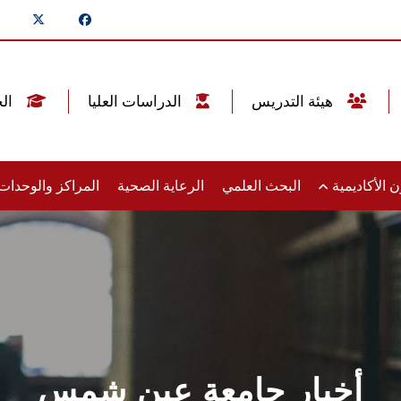
هيئة التدريس
الدراسات العليا
الخريجين
 الأكاديمية
البحث العلمي
الرعاية الصحية
المراكز والوحدا
أخبار جامعة عين شمس