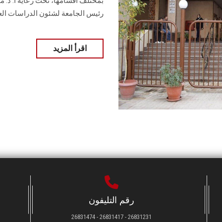
بمختلف أقسامها، تحت رعاية أ. د. مح
رئيس الجامعة لشئون الدراسات العل
اقرأ المزيد
رقم التليفون
26831231 - 26831417 - 26831474